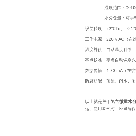
0~1
湿度范围：
水分含量：可手
2
Td
0.1
误差精度：±
℃
、±
220 V AC
工作电源：
（在
温度补偿：自动温度补偿
零点校准：零点自动识别跟
4-20 mA
数据传输：
（在线
防腐功能：耐酸、耐水、耐
以上就是关于
氢气微量水
运、使用氢气时，应当确保