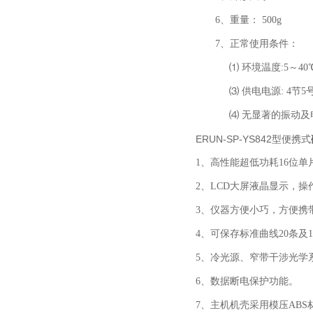
6、重量：
500g
7、正常使用条件：
⑴ 环境温度:5～40
⑶ 供电电源: 4节5
⑷ 无显著的振动
ERUN-SP-YS842型便携式
1、高性能超低功耗16位单
2、LCD大屏液晶显示，操
3、仪器方便小巧，方便携
4、可保存标准曲线20条
5、冷光源、窄带干涉光学
6、数据断电保护功能。
7、主机机壳采用模压ABS