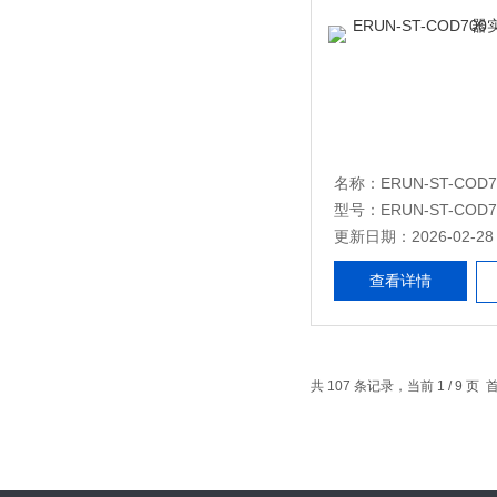
型号：ERUN-ST-COD7
更新日期：2026-02-28
查看详情
共 107 条记录，当前 1 / 9 