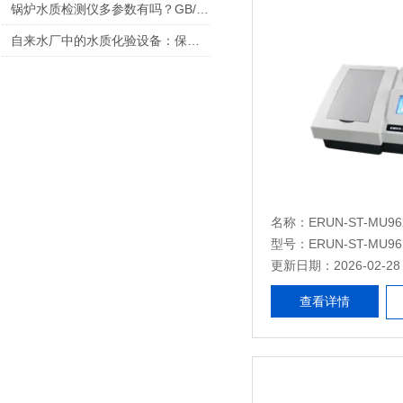
锅炉水质检测仪多参数有吗？GB/T 1576-2018标准下多参数测定仪详解
自来水厂中的水质化验设备：保障民生用水安全
名称：ERUN-ST-MU
型号：ERUN-ST-MU96
更新日期：2026-02-28
查看详情