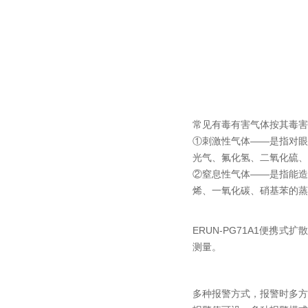
常见有毒有害气体按其毒害
①刺激性气体——是指对眼
光气、氟化氢、二氧化硫、
②窒息性气体——是指能造
烯、一氧化碳、硝基苯的蒸
ERUN-PG71A1便
测量。
多种报警方式，报警时多方