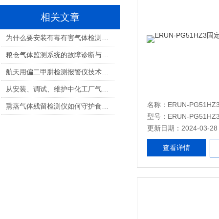
相关文章
为什么要安装有毒有害气体检测仪？
粮仓气体监测系统的故障诊断与维护策略
航天用偏二甲肼检测报警仪技术参数
从安装、调试、维护中化工厂气体报警器的各种要点
熏蒸气体残留检测仪如何守护食品安全与人员健康
型号：ERUN-PG51HZ
更新日期：2024-03-28
查看详情