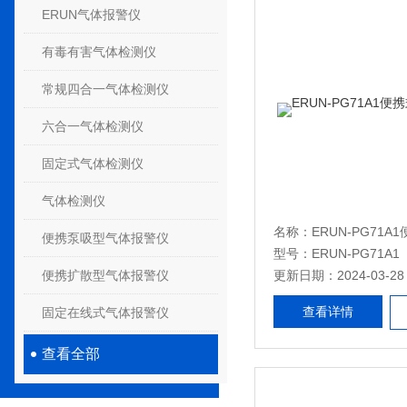
ERUN气体报警仪
有毒有害气体检测仪
常规四合一气体检测仪
六合一气体检测仪
固定式气体检测仪
气体检测仪
便携泵吸型气体报警仪
型号：ERUN-PG71A1
便携扩散型气体报警仪
更新日期：2024-03-28
查看详情
固定在线式气体报警仪
查看全部