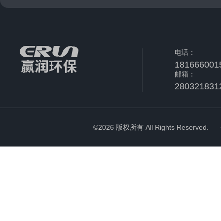
电话：
181666001
邮箱：
280321831
©2026 版权所有 All Rights Reserved.