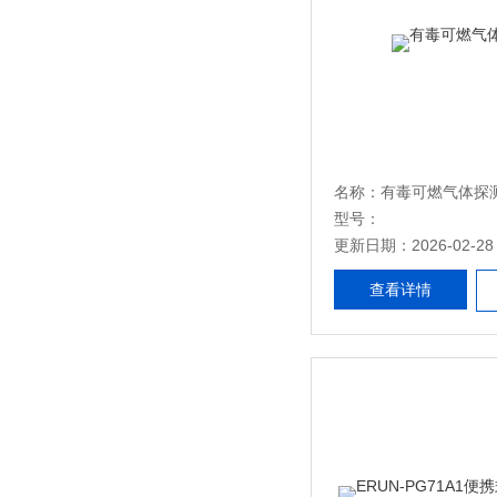
名称：有毒可燃气体探
型号：
更新日期：2026-02-28
查看详情