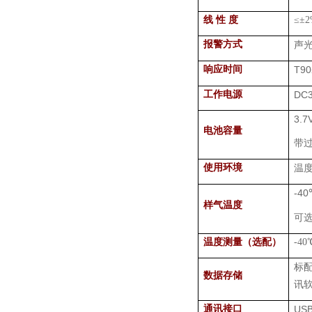
线 性 度
≤±
2
报警方式
声
响应时间
T90
工作电源
DC3
3.7
电池容量
带
使用环境
温
-40
样气温度
可
温度测量（选配）
-40
标
数据存储
讯
通讯接口
US