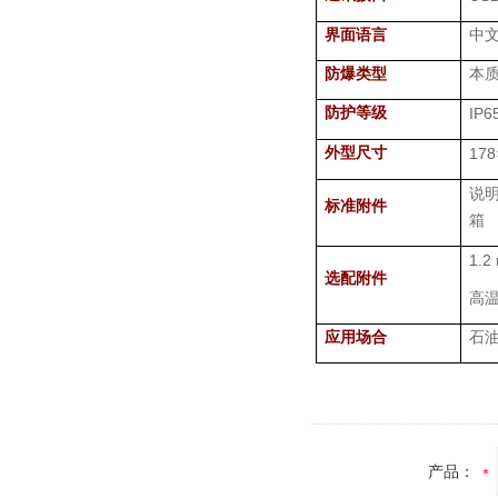
界面语言
中
防爆类型
本
防护等级
IP6
外型尺寸
178
说
标准附件
箱
1.2
选配附件
高
应用场合
石
产品：