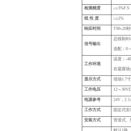
检测精度
≤±
3%F.
线 性 度
≤±
2%
响应时间
T90
≤
20
秒
总线制
RS
信号输出
选配：
0
温度：
-4
工作环境
在凝露场
显示方式
现场
1.7
工作电压
12
～
30V
电源参考
24V
，
2.
工作方式
固定式安
安装方式
管道式、
默认
1
路