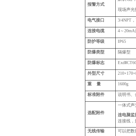
报警方式
现场声光
电气接口
3/4NPT
，
连接电缆
4
～
20mA
防护等级
IP65
防爆类型
隔爆型
防爆标志
Exd
Ⅱ
CT6
外型尺寸
210
×
170
×
重 量
1600g
标准附件
说明书、
一体式声
选配附件
连电脑监
连接线，
无线传输
可以把数