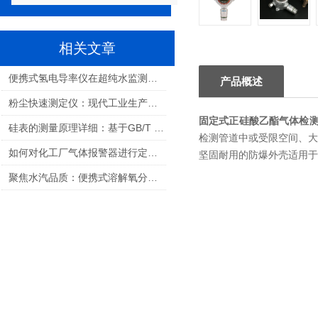
相关文章
便携式氢电导率仪在超纯水监测中的核心作用与应用深度解析
产品概述
粉尘快速测定仪：现代工业生产的安全卫士
固定式正硅酸乙酯气体检
硅表的测量原理详细：基于GB/T 12149-2017的硅酸根分析仪工作流程
检测管道中或受限空间、大
如何对化工厂气体报警器进行定期零点与灵敏度检查
坚固耐用的防爆外壳适用于
聚焦水汽品质：便携式溶解氧分析仪在电厂防腐与安全运行中的核心价值