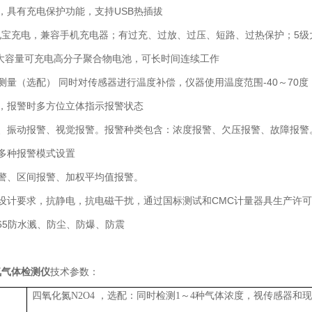
口，具有充电保护功能，支持USB热插拔
电宝充电，兼容手机充电器；有过充、过放、过压、短路、过热保护；5级
mA大容量可充电高分子聚合物电池，可长时间连续工作
测量（选配） 同时对传感器进行温度补偿，仪器使用温度范围-40～70度
式，报警时多方位立体指示报警状态
、振动报警、视觉报警。报警种类包含：浓度报警、欠压报警、故障报警
多种报警模式设置
警、区间报警、加权平均值报警。
设计要求，抗静电，抗电磁干扰，通过国标测试和CMC计量器具生产许
P65防水溅、防尘、防爆、防震
氮气体检测仪
技术参数：
四氧化氮
N2O4
，选配：同时检测
1
～
4
种气体浓度，视传感器和