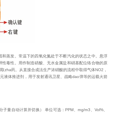
固和蒸发。常温下的四氧化氮处于不断汽化的状态之中。悬浮
醉性毒性。用作制造硝酸、无水金属盐和硝基配位络合物的原
zha药。从直接合成法生产浓硝酸的流程中取得气体NO2，
元液体推进剂，用于发射通讯卫星、战略dao弹等的运载火箭
量自动计算并切换） 单位可选：PPM、mg/m3、Vol%、