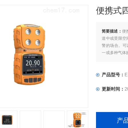
便携式
简要描述：
便
道中或受限空
警的场合。可
一或多种气体
据客户需求组
产品型号：
E
更新时间：
2
产