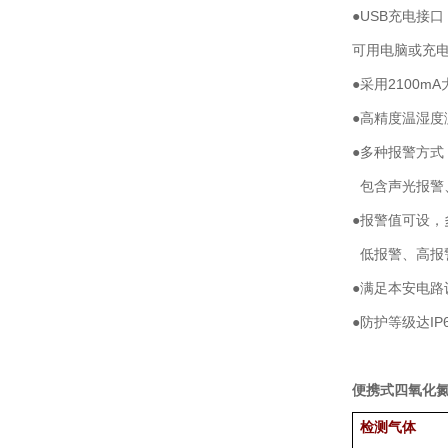
●USB充电接
可用电脑或充
●采用2100
●高精度温湿度
●多种报警方
包含声光报警
●报警值可设，
低报警、高报
●满足本安电路
●防护等级达I
便携式四氧化
检测气体