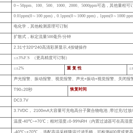
0
～
50ppm
、
100
、
500
、
1000
、
2000
、
5000ppm
可选，其他量程可
0.01ppm(0
～
100 ppm)
，
0.1ppm(0
～
1000 ppm)
，
1ppm(0
～
1000 pp
电化学，其他检测原理可订制
扩散式，
标定
流量
500
毫升
/
分钟
2.31
320*240
,4
寸
高清彩屏显示
按键操作
≤±
3%F.S
（更高精度可订制）
≤±
2%
重 复 性
≤
+
+
声光报警、振动报警、视觉报警、声光
振动
视觉报警、关闭报
T90
20
恢复时间
≤
秒
DC3.7V
3.7VDC
2100mA
,
/
，
大容量可充电高分子聚合物电池
带过充
过放
-40
~+70
0-99%RH
温度
℃
℃；相对湿度≤
（内置过滤器可在高湿度
-40
~+70
400
℃
℃
，选配高温采样降温过滤手柄，可检测
度或更