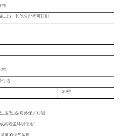
订制
m
以上
)
，其他分辨率可订制
±
2%
警可选
30
≤
秒
/
/
/
过压
过热
短路保护功能
或高粉尘环境使用）
高温度的烟气浓度