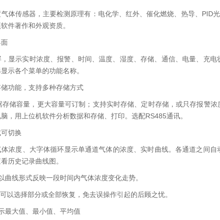
气体传感器，主要检测原理有：电化学、红外、催化燃烧、热导、PID光
项软件著作和外观资质。
界面
清彩屏，显示实时浓度、报警、时间、温度、湿度、存储、通信、电量、充
形显示各个菜单的功能名称。
存储功能，支持多种存储方式
数据存储容量，更大容量可订制；支持实时存储、定时存储，或只存报警浓
脑，用上位机软件分析数据和存储、打印。选配RS485通讯。
式可切换
气体浓度、大字体循环显示单通道气体的浓度、实时曲线。各通道之间自
查看历史记录曲线图。
 以曲线形式反映一段时间内气体浓度变化走势。
 可以选择部分或全部恢复，免去误操作引起的后顾之忧。
示最大值、最小值、平均值