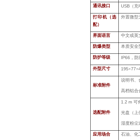
通讯接口
USB
（充
打印机（选
外置微型
配）
界面语言
中文或英
防爆类型
本质安全
防护等级
IP66
，防
外型尺寸
195
77
×
×
说明书、
标准附件
高档铝合
1.2 m
可
选配附件
光盘（上
湿度粉尘
应用场合
石油、化