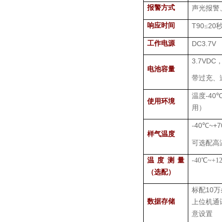
报警方式
声光报警
响应时间
T90
20
≤
工作电源
DC3.7V
3.7VDC
电池容量
带过充、
-40
温度
使用环境
用）
-40
~+7
℃
样气温度
可选配高
温度测量
-40
℃
~+1
（选配）
10
标配
万
数据存储
上位机通
意设置