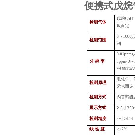
便携式戊烷
戊烷
C5H
检测气体
境而定
0
～
1000p
检测范围
制
0.01ppm
分 辨 率
1ppm(0
～
99.999%V
电化学、
检测原理
需求而定
检测方式
内置泵吸
显示方式
2.5
320
寸
检测精度
≤±
2%F.
线 性 度
≤±
2%