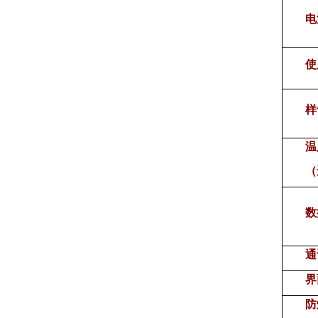
电
使
样
温
（
数
通
界
防