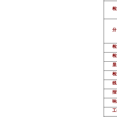
检
分
检
检
显
检
线
报
响
工