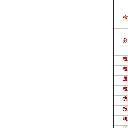
检
分
检
检
显
检
线
报
响