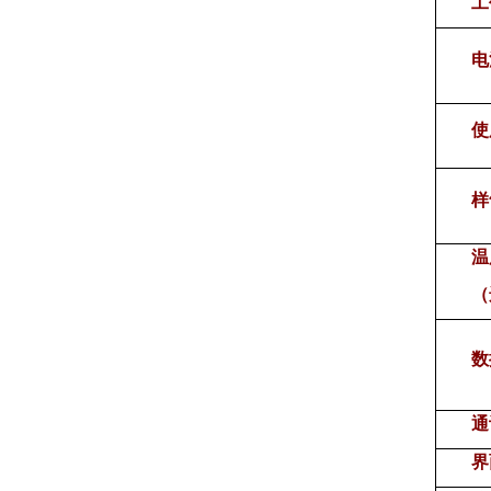
工
电
使
样
温
（
数
通
界