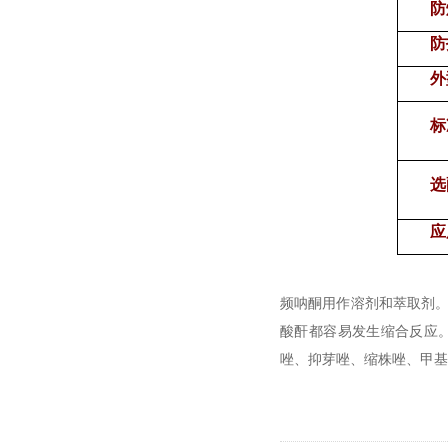
防
防
外
标
选
应
频呐酮用作溶剂和萃取剂。
酸酐都容易发生缩合反应
唑、抑芽唑、缩株唑、甲基