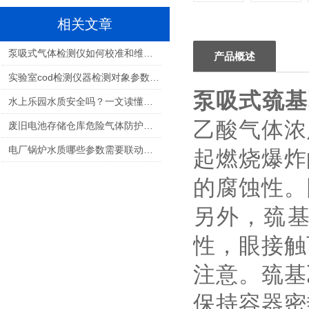
相关文章
泵吸式气体检测仪如何校准和维护？
产品概述
实验室cod检测仪器检测对象参数含义要知道
泵吸式巯基
水上乐园水质安全吗？一文读懂国家标准与检测要求
乙酸气体浓
废旧电池存储仓库危险气体防护措施_电池气体泄漏检测与通风排风国家标准
电厂锅炉水质哪些参数需要联动加药？深度解析四大核心指标与国标要求
起燃烧爆炸
的腐蚀性。
另外，巯
性，眼接触
注意。巯基
保持容器密