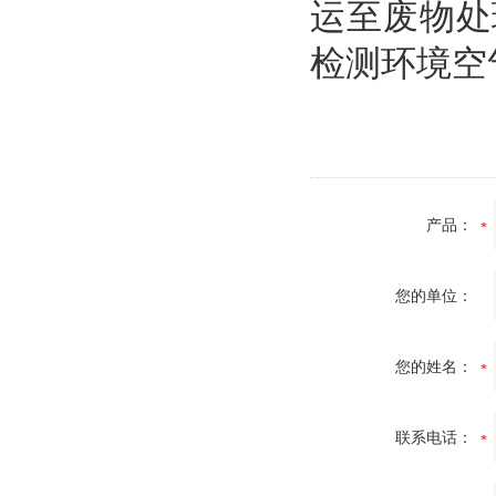
运至废物处
检测环境空
产品：
您的单位：
您的姓名：
联系电话：