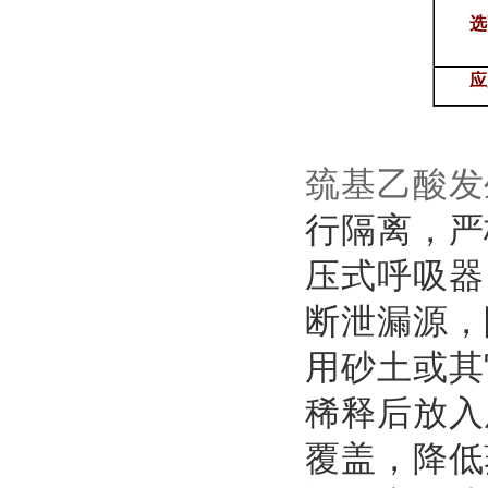
选
应
巯基乙酸发
行隔离，严
压式呼吸器
断泄漏源，
用砂土或其
稀释后放入
覆盖，降低