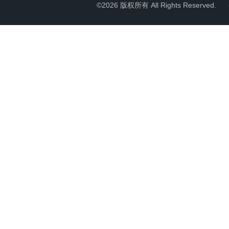
©2026 版权所有 All Rights Reserved.