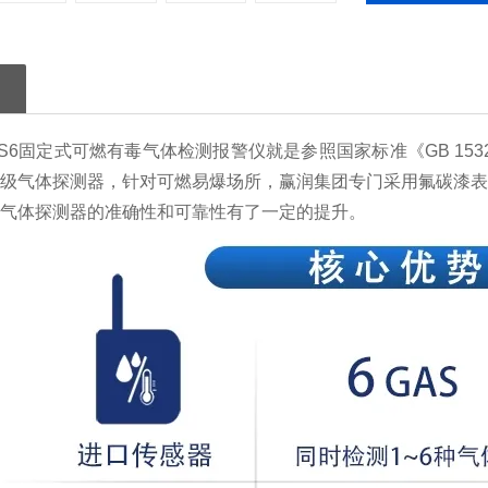
51S6固定式可燃有毒气体检测报警仪就是参照国家标准《GB 15322.
级气体探测器，针对可燃易爆场所，赢润集团专门采用氟碳漆表面防腐
气体探测器的准确性和可靠性有了一定的提升。