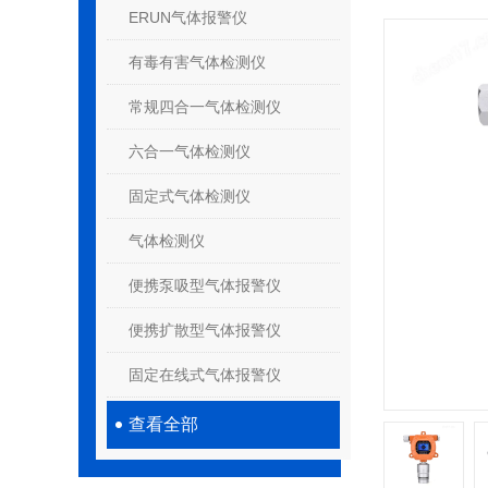
ERUN气体报警仪
有毒有害气体检测仪
常规四合一气体检测仪
六合一气体检测仪
固定式气体检测仪
气体检测仪
便携泵吸型气体报警仪
便携扩散型气体报警仪
固定在线式气体报警仪
查看全部