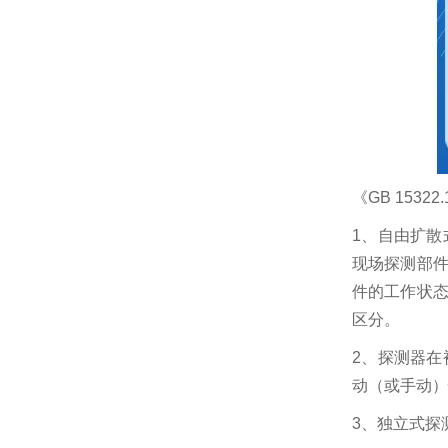
《GB 153
1、自由扩
现场探测部
件的工作状
区分。
2、探测器
动（或手动）
3、独立式探