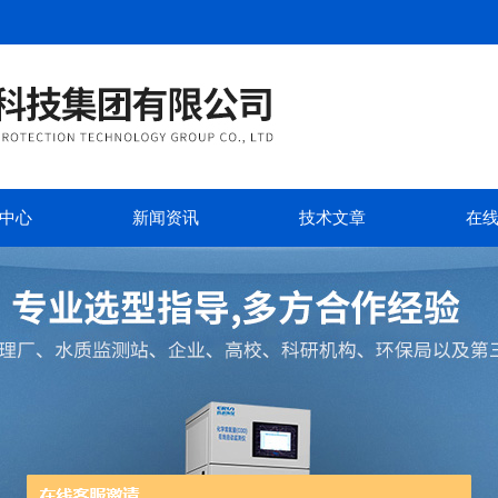
中心
新闻资讯
技术文章
在