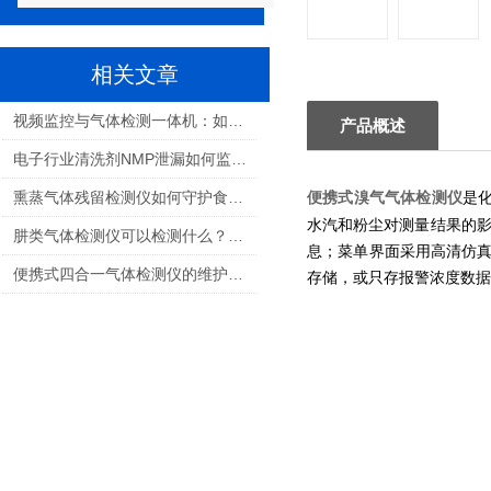
相关文章
视频监控与气体检测一体机：如何选择适合您的解决方案？
产品概述
电子行业清洗剂NMP泄漏如何监测：保障生产安全与职业健康的关键
熏蒸气体残留检测仪如何守护食品安全与人员健康
是
便携式溴气气体检测仪
水汽和粉尘对测量结果的影
肼类气体检测仪可以检测什么？航天推进剂气体检测全解析
息；菜单界面采用高清仿真
便携式四合一气体检测仪的维护和校准需要多频繁？
存储，或只存报警浓度数据