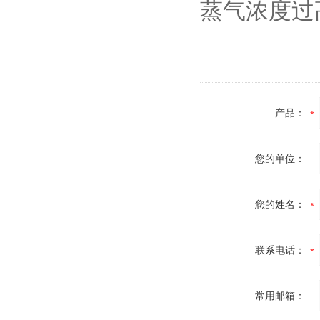
蒸气浓度过
产品：
您的单位：
您的姓名：
联系电话：
常用邮箱：