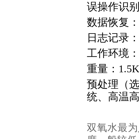
误操作识
数据恢复
日志记录
工作环境
重量：
1.5
预处理（
统、高温
双氧水最为