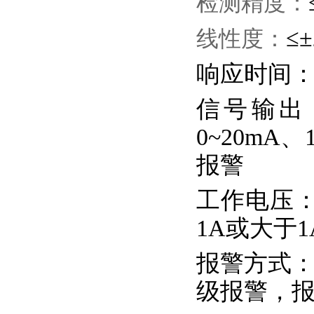
检测精度：
≤±
线性度：
响应时间
信号输出
0~20mA
、
报警
工作电压
1A
或大于
1
报警方式
级报警，