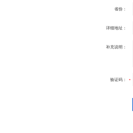
省份：
详细地址：
补充说明：
验证码：