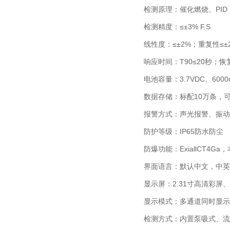
检测原理：催化燃烧、
PID
检测精度：≤±
3% F.S
线性度：≤±
2%
；重复性≤±
响应时间：
T90
≤
20
秒；恢
电池容量：
3.7VDC
、
600
数据存储：标配
10
万条，
报警方式：声光报警、振动
防护等级：
IP65
防水防尘
防爆功能：
ExiallCT4Ga
，
界面语言：默认中文，中英
显示屏：
2.31
寸高清彩屏、
显示模式：多通道同时显示
检测方式：内置泵吸式、流