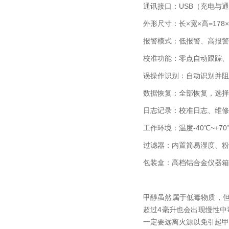
通讯接口：
USB
（充电与通
外形尺寸：长×宽×高
=178
×
报警模式：低报警、高报警
校准功能：零点自动跟踪、
误操作识别：自动识别并阻
数据恢复：全部恢复，选择
日志记录：校准日志、维修
工作环境：温度
-40
℃
~+70
过滤器：内置简易湿度、粉
包装盒：高档铝合金仪器箱
甲醇虽然属于低毒物质，
超过
4
毫升也会出现慢性中
一定要远离火源以免引起甲