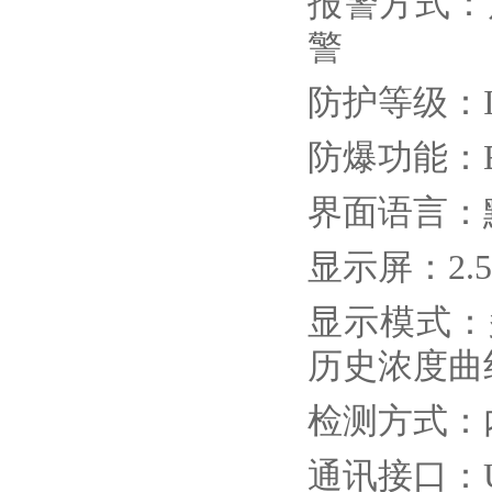
报警方式：
警
防护等级：
防爆功能：
界面语言：
显示屏：
2.5
显示模式：
历史浓度曲
检测方式：
通讯接口：