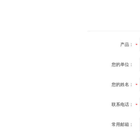
产品：
您的单位：
您的姓名：
联系电话：
常用邮箱：