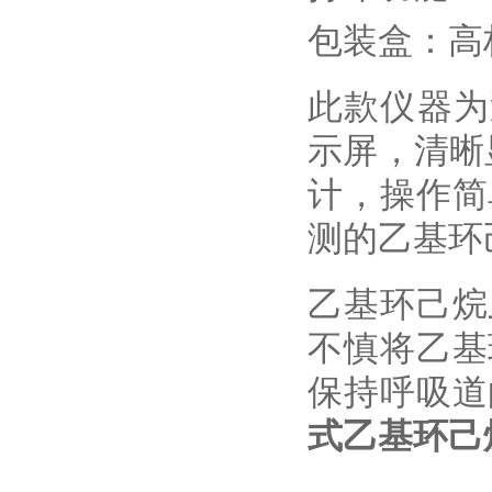
包装盒：高
此款仪器为
示屏，清晰
计，操作简
测的乙基环
乙基环己烷
不慎将乙基
保持呼吸道
式乙基环己