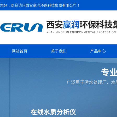
您好，欢迎访问
西安赢润环保科技集团有限公司
！
网站首页
关于我们
产品中心