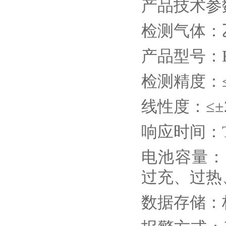
产品技术参
检测气体：
产品型号：
检测精度：≤
线性度：≤±
响应时间：
电池容量：
过充、过热
数据存储：