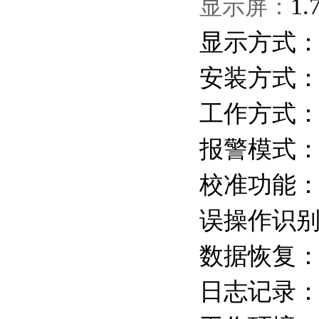
1.
显示屏：
显示方式
安装方式
工作方式
报警模式
校准功能
误操作识
数据恢复
日志记录