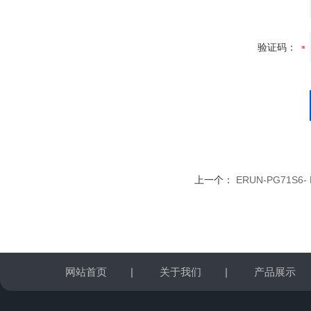
验证码：
上一个：
ERUN-PG71S
网站首页
|
关于我们
|
产品展示