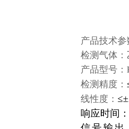
产品技术参
检测气体：
产品型号：
检测精度：
≤±
线性度：
响应时间
信号输出