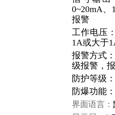
0~20mA
、
报警
工作电压
1A
或大于
1
报警方式
级报警，
防护等级
防爆功能
界面语言：