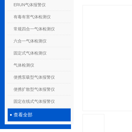
ERUN气体报警仪
有毒有害气体检测仪
常规四合一气体检测仪
六合一气体检测仪
固定式气体检测仪
气体检测仪
便携泵吸型气体报警仪
便携扩散型气体报警仪
固定在线式气体报警仪
查看全部