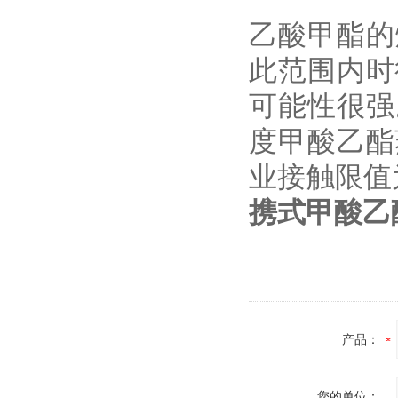
乙酸甲酯的
此范围内时
可能性很强
度甲酸乙酯
业接触限值
携式甲酸乙
产品：
您的单位：