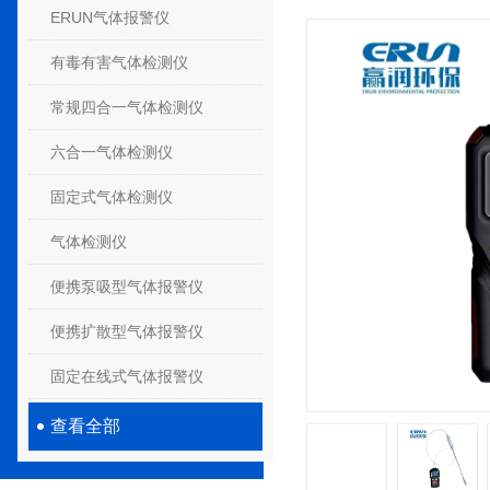
ERUN气体报警仪
有毒有害气体检测仪
常规四合一气体检测仪
六合一气体检测仪
固定式气体检测仪
气体检测仪
便携泵吸型气体报警仪
便携扩散型气体报警仪
固定在线式气体报警仪
查看全部