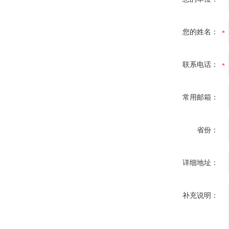
您的姓名：
联系电话：
常用邮箱：
省份：
详细地址：
补充说明：