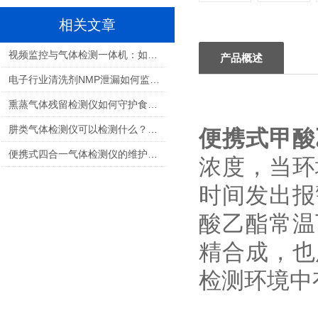
相关文章
视频监控与气体检测一体机：如何选择适合您的解决方案？
产品概述
电子行业清洗剂NMP泄漏如何监测：保障生产安全与职业健康的关键
熏蒸气体残留检测仪如何守护食品安全与人员健康
肼类气体检测仪可以检测什么？航天推进剂气体检测全解析
便携式甲酸
便携式四合一气体检测仪的维护和校准需要多频繁？
浓度，当环
时间发出报
酸乙酯常温
精合成，也
检测环境中