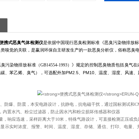
便携式恶臭气体检测仪
是依据中国现行恶臭检测标准《恶臭污染物排放
人类嗅觉的关联，是赢润环保自主研发生产的一款恶臭分析仪，俗称恶臭
恶臭污染物排放标准（
GB14554-1993
）》规定的控制恶臭物质包括臭气在
PM2.5
PM10
化碳、苯乙烯、臭气），可选配外加
、
、温度、湿度、风速、
、防爆、防震，本安电路设计，抗静电，抗电磁干扰，
通过国标测试和C
66，内置水汽、粉尘过滤器，防止因水汽和粉尘损坏传感器和仪器
量，响应迅速，采样距离大于10米，特殊气路设计，可直接检测
正压或负
彩屏显示实时浓度、报警、时间、温度、湿度、存储、通信、打印、
电量、