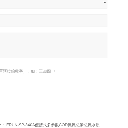
写阿拉伯数字），如：三加四=7
个：
ERUN-SP-840A便携式多参数COD氨氮总磷总氮水质测定仪