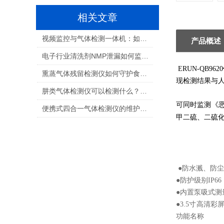
相关文章
视频监控与气体检测一体机：如何选择适合您的解决方案？
产品概述
电子行业清洗剂NMP泄漏如何监测：保障生产安全与职业健康的关键
ERUN-QB9620
熏蒸气体残留检测仪如何守护食品安全与人员健康
现检测结果与
肼类气体检测仪可以检测什么？航天推进剂气体检测全解析
可同时监测《
便携式四合一气体检测仪的维护和校准需要多频繁？
甲二硫、二硫
●
防水溅、防尘
●防护级别IP
●内置泵吸式测
●3.5寸高清
功能名称