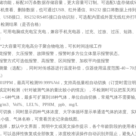
储功能，标配10万条数据存储容量，更大容量可订制。可选配
U盘存储或
机查看、删除数据，也可通过USB、红外通信、RS232 接口将
数据上传
、USB接口、RS232/RS485接口自动识别，可选配内置或外置无线红外
、检测结果（是否合格）
口，可用电脑或充电宝充电，兼容手机充电器，过充、过放、过压、短路
作
Ah *2大容量可充电高分子聚合物电池，可长时间连续工作
视觉报警、欠压报警、故障报警，报警时多方位立体显示报警状态。
，报警方式可选低报警、高报警、区间报警、加权平均值报警
测量（选配），同时对传感器进行温度补偿，仪器使用温度范围-40～70
统）
001PPM，最高可检测99.999%Vol，支持高低量程自动切换（订货时需注
测或定时检测（针对被测气体的量比较小的情况），不检测时可以把泵关闭
1～6种气体，最多可扩展到18种气体，单位自由切换，常规气体不需要
/m3、Vol%、LEL%、PPHM、ppb、mg/L
式可切换：同时显示四种气体浓度、大字体循环显示单通道气体的浓度、实
最小值、气体名称，可查看历史记录曲线图。
可选择，默认中文界面，简明中文或英文操作提示，各个年龄阶段的使用者
能，可以选择性恢复或全部恢复，浓度校准误操作自动识别并阻止，避免人