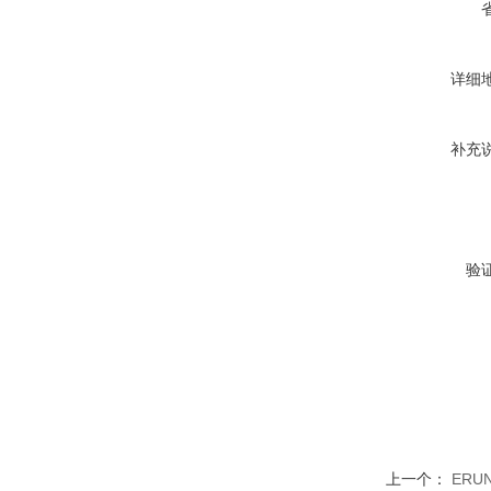
详细
补充
验
上一个：
ER