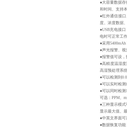
●大容量数据存
和
时间、支持本
●红外通信接口
度、浓度数据
●USB充电接
电时可正常工
●采用5400m
●声光报警、
●报警值可设
●高精度温湿度
高湿预处理系
●可以检测到0.
●可以实时检
●可以同时检测
可选：PPM、mg
●三种显示模
显示最大值、
●中英文界面
●数据恢复功