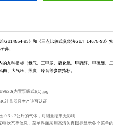
GB14554-93
GB/T 14675-93
标准
》和《三点比较式臭袋法
》实
电子鼻。
内的九种指标（氨气、三甲胺、硫化氢、甲硫醇、甲硫醚、二
风向、大气压、照度、噪音等参数指标。
MC计量器具生产许可认证
压-0.3～2公斤的气体，对测量结果无影响
充电状态等信息，菜单界面采用高清仿真图标显示各个菜单的