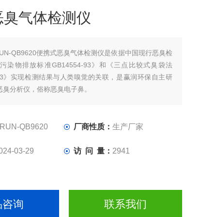
恶臭气体检测仪
RUN-QB9620便携式恶臭气体检测仪是依据中国现行恶臭检
污染物排放标准GB14554-93》和《三点比较式臭袋法
675-93》实现检测结果与人类嗅觉的关联，​是赢润环保自主研
恶臭分析仪，俗称恶臭电子鼻。
RUN-QB9620
厂商性质：
生产厂家
024-03-29
访 问 量：
2941
品咨询
联系我们