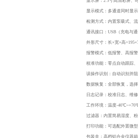
显示屏：
2.5
寸高清彩屏、
8
显示模式：多通道同时显示
检测方式：内置泵吸式、流
通讯接口：
USB
（充电与通
外形尺寸：长×宽×高
=195
×
报警模式：低报警、高报警
校准功能：零点自动跟踪、
误操作识别：自动识别并阻
数据恢复：全部恢复，选择
日志记录：校准日志、维修
工作环境：温度
-40
℃
~+70
过滤器：内置简易湿度、粉
打印功能：可选配外置微型
包装盒：高档铝合金仪器箱