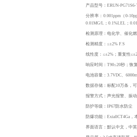
产品型号：
ERUN-PG71S6-
分辨率：
0.001ppm
（
0-10p
0.01MG/L
；
0.1%LEL
；
0.0
检测原理：电化学、催化燃
检测精度：≤±
2% F.S
线性度：≤±
2%
；重复性≤±
响应时间：
T90
≤
20
秒；恢复
电池容量：
3.7VDC
、
6000
数据存储：标配
10
万条，可
报警方式：声光报警、振动
防护等级：
IP67
防水防尘
防爆功能：
ExiallCT4Ga
，
界面语言：默认中文，中英