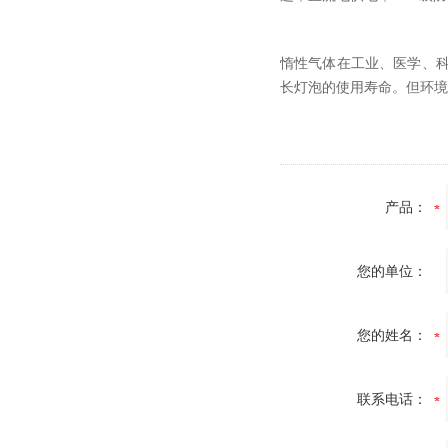
惰性气体在工业、医学、
长灯泡的使用寿命。但环境
产品：
您的单位：
您的姓名：
联系电话：