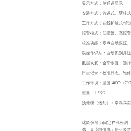
显示方式：单通道显示
安装方式：管道式、壁挂式
工作方式：在线扩散式
/
管
报警模式：低报警、高报警
校准功能：零点自动跟踪、
误操作识别：自动识别并阻
数据恢复：全部恢复，选择
日志记录：校准日志、维修
工作环境：温度
-40
℃
~+70
重量：
1.5KG
预处理（选配）：常温高湿
此款仪器为固定在线检测
选，直流电供电；
IP65
级防