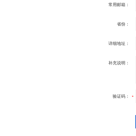
常用邮箱：
省份：
详细地址：
补充说明：
验证码：