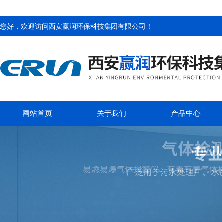
您好，欢迎访问
西安赢润环保科技集团有限公司
！
网站首页
关于我们
产品中心