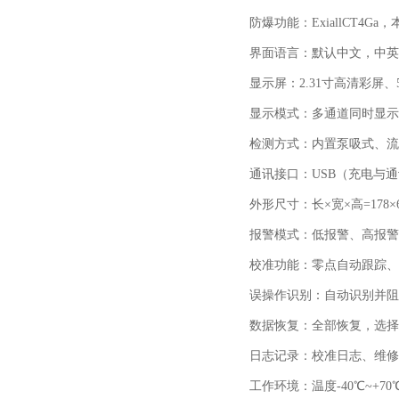
防爆功能：
ExiallCT4Ga
，
界面语言：默认中文，中英
显示屏：
2.31
寸高清彩屏、
显示模式：多通道同时显示
检测方式：内置泵吸式、流
通讯接口：
USB
（充电与通
外形尺寸：长×宽×高
=178
×
报警模式：低报警、高报警
校准功能：零点自动跟踪、
误操作识别：自动识别并阻
数据恢复：全部恢复，选择
日志记录：校准日志、维修
工作环境：温度
-40
℃
~+70