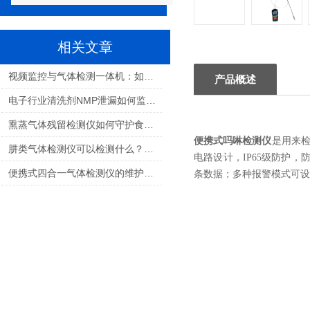
相关文章
视频监控与气体检测一体机：如何选择适合您的解决方案？
产品概述
电子行业清洗剂NMP泄漏如何监测：保障生产安全与职业健康的关键
熏蒸气体残留检测仪如何守护食品安全与人员健康
便携式吗啉检测仪
是用来
肼类气体检测仪可以检测什么？航天推进剂气体检测全解析
电路设计，
IP65
级防护，
便携式四合一气体检测仪的维护和校准需要多频繁？
条数据；多种报警模式可设