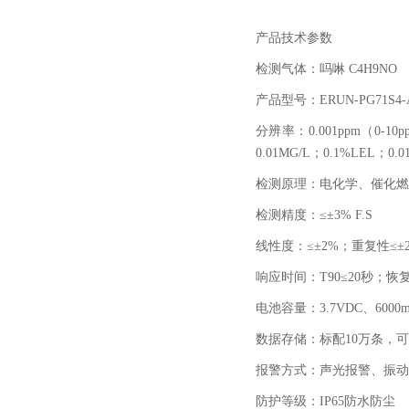
产品技术参数
检测气体：吗啉
C4H9NO
产品型号：
ERUN-PG71S4-
分辨率：
0.001ppm
（
0-10p
0.01MG/L
；
0.1%LEL
；
0.0
检测原理：
电化学、催化燃
检测精度：≤±
3% F.S
线性度：≤±
2%
；重复性≤±
响应时间：
T90
≤
20
秒；恢复
电池容量：
3.7VDC
、
6000
数据存储：标配
10
万条，可
报警方式：声光报警、振动
防护等级：
IP65
防水防尘