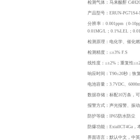
检测气体：马来酸酐
C4H2
产品型号：
ERUN-PG71S4
分辨率：
0.001ppm
（
0-10p
0.01MG/L
；
0.1%LEL
；
0.0
检测原理：
电化学、催化燃
检测精度：≤±
3% F.S
线性度：≤±
2%
；重复性≤±
响应时间：
T90
≤
20
秒；恢复
电池容量：
3.7VDC
、
6000
数据存储：标配
10
万条，可
报警方式：声光报警、振动
防护等级：
IP65
防水防尘
防爆功能：
ExiallCT4Ga
，
界面语言：默认中文，中英