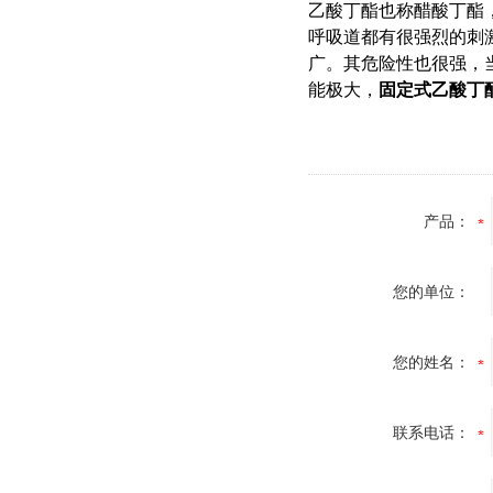
乙酸丁酯也称醋酸丁酯
呼吸道都有很强烈的刺
广。其危险性也很强，
能极大，
固定式乙酸丁
产品：
您的单位：
您的姓名：
联系电话：