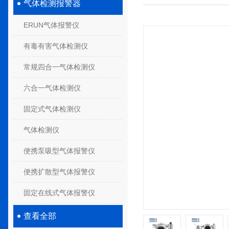
气体检测报警器
ERUN气体报警仪
有毒有害气体检测仪
常规四合一气体检测仪
六合一气体检测仪
固定式气体检测仪
气体检测仪
便携泵吸型气体报警仪
便携扩散型气体报警仪
固定在线式气体报警仪
查看全部