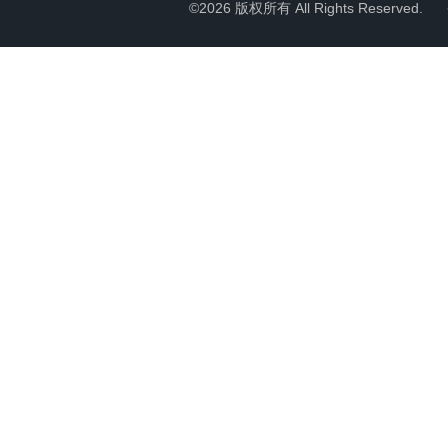
©2026 版权所有 All Rights Reserved.