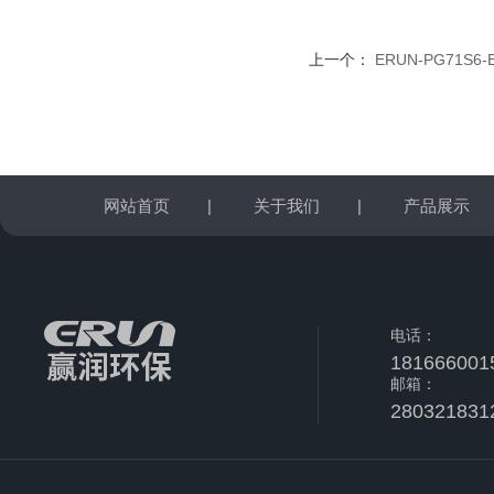
上一个：
ERUN-PG71
网站首页
|
关于我们
|
产品展示
电话：
181666001
邮箱：
280321831