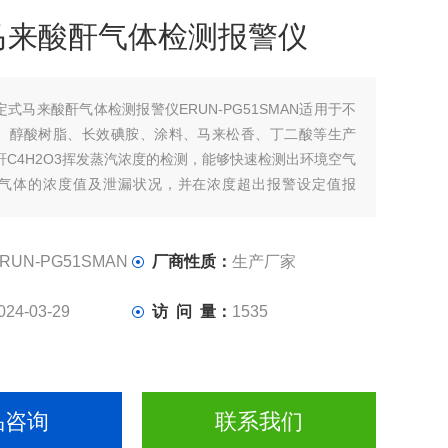
马来酸酐气体检测报警仪
定式马来酸酐气体检测报警仪ERUN-PG51SMAN适用于不
、醇酸树脂、长效碘胺、涂料、马来松香、丁二酸等生产
酐C4H2O3挥发蒸汽浓度的检测，能够快速检测出环境空气
气体的浓度值及泄漏状况，并在浓度超出报警设定值报
传感器，测量数据结果快速准确，报警振动响应灵敏迅
自动补偿和零点自动追踪，以及目标点多级校准功能。
RUN-PG51SMAN
厂商性质：
生产厂家
024-03-29
访 问 量：
1535
品咨询
联系我们