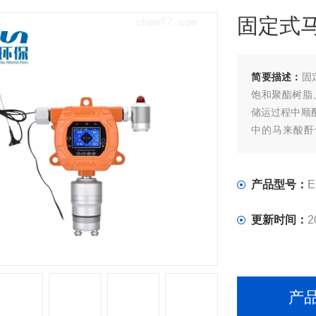
固定式
简要描述：
固
饱和聚酯树脂
储运过程中顺
中的马来酸酐
警。采用进口
速，支持温度
产品型号：
E
更新时间：
2
产