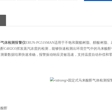
酐气体检测报警仪
ERUN-PG51SMAN
适用于不饱和聚酯树脂、醇酸树脂、
顺酐
C4H2O3
挥发蒸汽浓度的检测，
能够快速检测出环境空气中的马来酸酐
，测量数据结果快速准确，报警振动响应灵敏迅速，支持温度自动补偿和
来酸酐