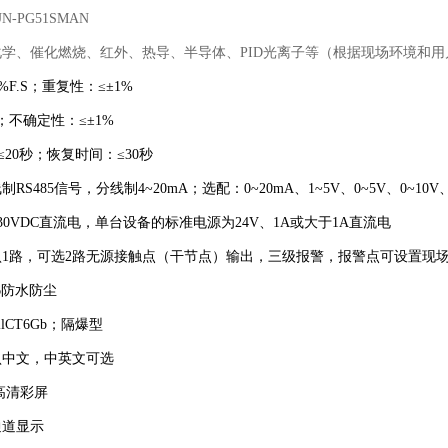
UN-PG51SMAN
化学、催化燃烧、红外、热导、半导体、
PID
光离子等（根据现场环境和用
%F.S
；重复性：≤±
1%
；不确定性：≤±
1%
≤
20
秒；恢复时间：≤
30
秒
线制
RS485
信号，分线制
4~20mA
；选配：
0~20mA
、
1~5V
、
0~5V
、
0~10V
30VDC
直流电，单台设备的标准电源为
24V
、
1A
或大于
1A
直流电
认
1
路，可选
2
路无源接触点（干节点）输出，三级报警，报警点可设置现
6
防水防尘
llCT6Gb
；隔爆型
认中文，中英文可选
高清彩屏
通道显示