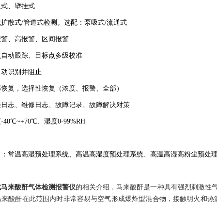
道式、壁挂式
线扩散式
/
管道式检测。选配：泵吸式
/
流通式
报警、高报警、区间报警
点自动跟踪、目标点多级校准
自动识别并阻止
部恢复，选择性恢复（浓度、报警、全部）
准日志、维修日志、故障记录、故障解决对策
度
-40
℃
~+70
℃、湿度
0-99%RH
）：常温高湿预处理系统、高温高湿度预处理系统、高温高湿高粉尘预处
式马来酸酐气体检测报警仪
的相关介绍，马来酸酐是一种具有强烈刺激性
马来酸酐在此范围内时非常容易与空气形成爆炸型混合物，接触明火和热