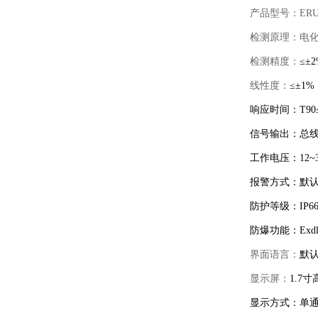
产品型号：
ER
检测原理：电
检测精度：
≤±
2
线性度：
≤±
1%
响应时间：
T90
信号输出：
总
工作电压：
12~
报警方式：默
防护等级：
IP6
防爆功能：
Exd
界面语言：
默
显示屏：
1.7
寸
显示方式：单