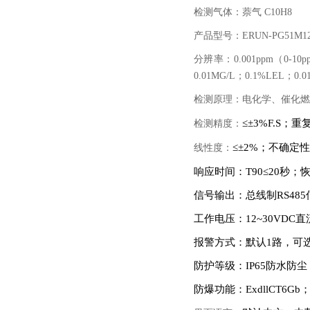
检测气体：萘气
C10H8
产品型号：
ERUN-PG51M1
分辨率：
0.001ppm
（
0-10p
0.01MG/L
；
0.1%LEL
；
0.0
检测原理：电化学、催化燃
≤±
3%F.S
；重复
检测精度：
≤±
2%
；不确定性
线性度：
响应时间：
T90
≤
20
秒；恢
信号输出：
总线制
RS485
工作电压：
12~30VDC
直
报警方式：默认
1
路，可
防护等级：
IP65
防水防尘
防爆功能：
ExdllCT6Gb