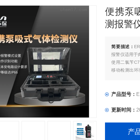
便携泵
测报警
简要描述：
E
报警仪适用于
使用二氯苄C
移动检测出环
氯苄蒸汽浓度
警，提醒现场
产品型号：
E
更新时间：
2
产