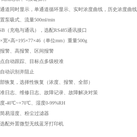
通道同时显示，单通道循环显示、实时浓度曲线，历史浓度曲线
泵吸式、流量500ml/min
SB（充电与通讯），选配RS485通讯接口
×高=195×77×46（单位mm）重量500g
报警、高报警、区间报警
点自动跟踪、目标点多级校准
自动识别并阻止
部恢复，选择性恢复（浓度、报警、全部）
准日志、维修日志、故障记录、故障解决对策
40℃~+70℃、湿度0-99%RH
简易湿度、粉尘过滤器
选配外置微型无线蓝牙打印机