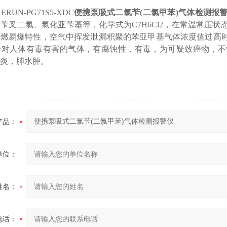
UN-PG71S5-XDC
便携泵吸式二氯苄(二氯甲苯)气体检测报
苄叉二氯、氯化亚苄基等，化学式为C7H6Cl2，在常温常压
可燃易爆特性，空气中挥发泄漏积聚的苯亚甲基气体浓度值过高
于对人体有毒有害的气体，有腐蚀性，有毒，为可疑致癌物，不
炎，肺水肿。
产品：
单位：
姓名：
电话：