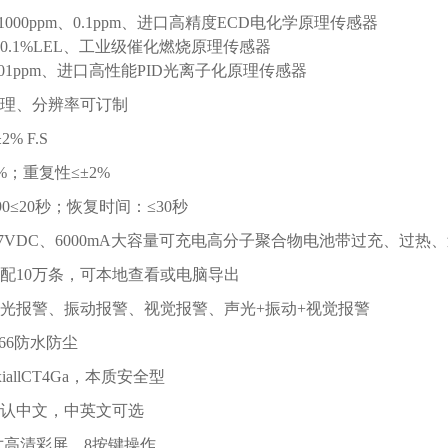
1000ppm、0.1ppm、进口高精度ECD电化学原理传感器
EL、0.1%LEL、工业级催化燃烧原理传感器
、0.01ppm、进口高性能PID光离子化原理传感器
理、分辨率可订制
% F.S
%；重复性≤±2%
0≤20秒；恢复时间：≤30秒
.7VDC、6000mA大容量可充电高分子聚合物电池带过充、过
配10万条，可本地查看或电脑导出
光报警、振动报警、视觉报警、声光+振动+视觉报警
66防水防尘
allCT4Ga，本质安全型
认中文，中英文可选
5寸高清彩屏、8按键操作