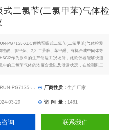
吸式二氯苄(二氯甲苯)气体检
仪
RUN-PG71S5-XDC便携泵吸式二氯苄(二氯甲苯)气体检测
肉桂酸、氯甲烷、2,2-二萘胺、苯甲醛、有机合成中间体等
7H6Cl2作为原料的生产储运工况场所，此款仪器能够快速
境中的二氯苄气体的浓度含量以及泄漏状况，在检测到二
达到或超过仪器预设的报警浓度值时就会发出声光振动报
作业人员。采用进口传感器，测量快速、结果准确。
RUN-PG71S5-XDC
厂商性质：
生产厂家
024-03-29
访 问 量：
1461
品咨询
联系我们