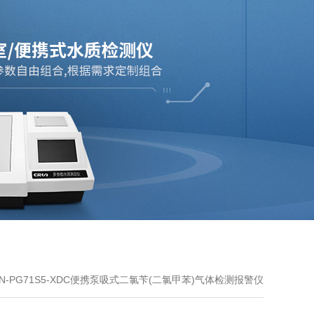
UN-PG71S5-XDC便携泵吸式二氯苄(二氯甲苯)气体检测报警仪