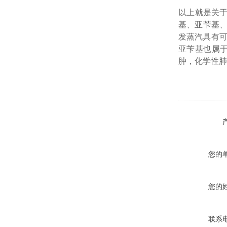
以上就是关于ER
基、亚苄基、
发蒸汽具有
亚苄基也属
肿，化学性肺
您的
您的
联系