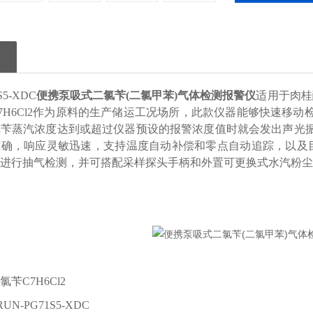
S5-XDC
便携泵吸式二氯苄(二氯甲苯)气体检测报警仪
适用于肉桂
7H6Cl2作为原料的生产储运工况场所，此款仪器能够快速移
氯苄蒸汽浓度达到或超过仪器预设的报警浓度值时就会发出声光
确，响应灵敏迅速，支持温度自动补偿和零点自动追踪，以及目标点
主动进行抽气检测，并可搭配采样探头手柄和外置可
苄C7H6Cl2
N-PG71S5-XDC