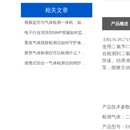
相关文章
视频监控与气体检测一体机：如何选择适合您的解决方案？
产品概述
电子行业清洗剂NMP泄漏如何监测：保障生产安全与职业健康的关键
ERUN-PG71
熏蒸气体残留检测仪如何守护食品安全与人员健康
使用二氯苄C
肼类气体检测仪可以检测什么？航天推进剂气体检测全解析
在检测到二
快速、结果准
便携式四合一气体检测仪的维护和校准需要多频繁？
泵，能够
产品技术参数
检测气体：二氯
产品型号：ERU