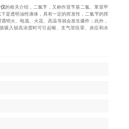
警仪
的相关介绍，二氯苄，又称作亚苄基二氯、苯亚甲
状态下是透明油性液体，具有一定的挥发性，二氯苄的挥
时遇明火、电弧、火花、高温等就会发生爆炸；此外，
慎吸入较高浓度时可引起喉、支气管痉挛、炎症和水