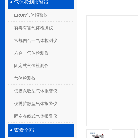
气体检测报警器
ERUN气体报警仪
有毒有害气体检测仪
常规四合一气体检测仪
六合一气体检测仪
固定式气体检测仪
气体检测仪
便携泵吸型气体报警仪
便携扩散型气体报警仪
固定在线式气体报警仪
查看全部