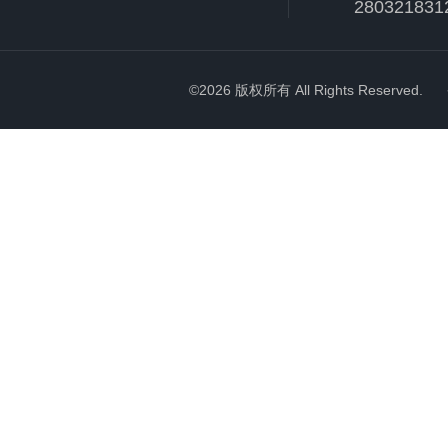
280321831
©2026 版权所有 All Rights Reserved.