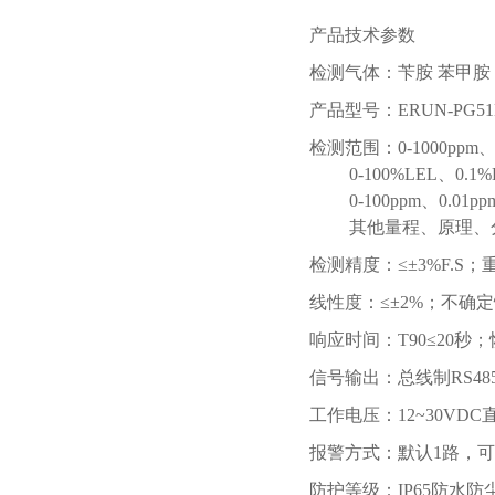
产品技术参数
检测气体：苄胺 苯甲胺 C
产品型号：ERUN-PG51
检测范围：0-1000pp
0-100%LEL、0.
0-100ppm、0.0
其他量程、原理、分
检测精度：≤±3%F.S；
线性度：≤±2%；不确定
响应时间：T90≤20秒；
信号输出：总线制RS48
工作电压：12~30VD
报警方式：默认1路，
防护等级：IP65防水防