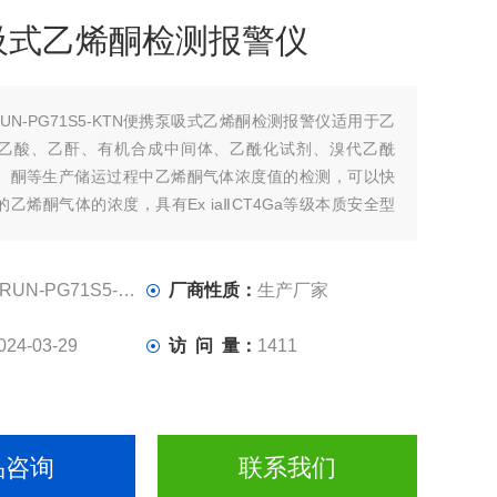
吸式乙烯酮检测报警仪
RUN-PG71S5-KTN便携泵吸式乙烯酮检测报警仪适用于乙
乙酸、乙酐、有机合成中间体、乙酰化试剂、溴代乙酰
、酮等生产储运过程中乙烯酮气体浓度值的检测，可以快
乙烯酮气体的浓度，具有Ex iaⅡCT4Ga等级本质安全型
P66级防水防尘功能，抗静电和强电磁场干扰。进口传感
敏迅速。6000mA大容量可充放电池
RUN-PG71S5-KTN
厂商性质：
生产厂家
024-03-29
访 问 量：
1411
品咨询
联系我们