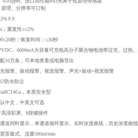
m、0.01ppm、进口高性能PID光离子化原理传感器
原理、分辨率可订制
% F.S
%；重复性≤±2%
0≤20秒；恢复时间：≤30秒
.7VDC、6000mA大容量可充电高分子聚合物电池带过充、过
配10万条，可本地查看或电脑导出
光报警、振动报警、视觉报警、声光+振动+视觉报警
67防水防尘
allCT4Ga，本质安全型
认中文，中英文可选
5寸高清彩屏、8按键操作
通道同时显示，单通道循环显示、实时浓度曲线，历史浓度曲线
泵吸式、流量500ml/min