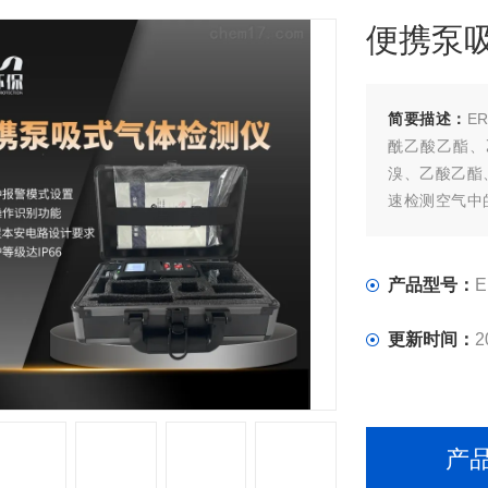
便携泵
简要描述：
E
酰乙酸乙酯、
溴、乙酸乙酯
速检测空气中的
防爆功能和I
器，报警响应灵
产品型号：
E
更新时间：
2
产