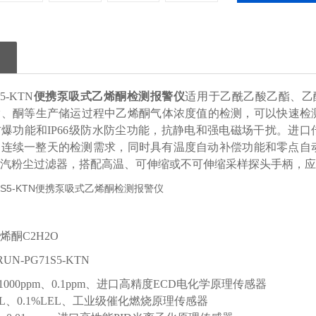
5-KTN
便携泵吸式乙烯酮检测报警仪
适用于乙酰乙酸乙酯、乙
、酮等生产储运过程中乙烯酮气体浓度值的检测，可以快速检测空气
爆功能和IP66级防水防尘功能，抗静电和强电磁场干扰。进口传
连续一整天的检测需求，同时具有温度自动补偿功能和零点自动校准
汽粉尘过滤器，搭配高温、可伸缩或不可伸缩采样探头手柄，应
烯酮C2H2O
N-PG71S5-KTN
1000ppm、0.1ppm、进口高精度ECD电化学原理传感器
EL、0.1%LEL、工业级催化燃烧原理传感器