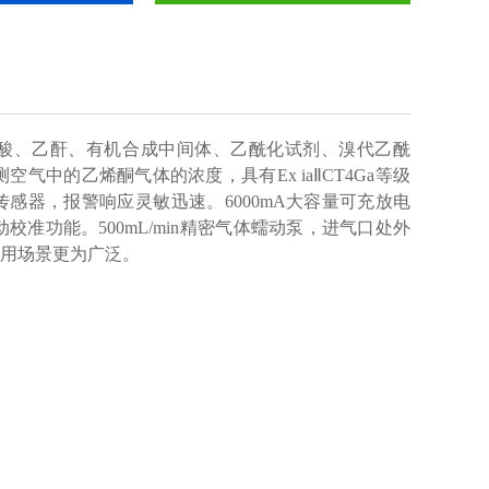
酸、乙酐、有机合成中间体、乙酰化试剂、溴代乙酰
中的乙烯酮气体的浓度，具有Ex iaⅡCT4Ga等级
感器，报警响应灵敏迅速。6000mA大容量可充放电
功能。500mL/min精密气体蠕动泵，进气口处外
用场景更为广泛。