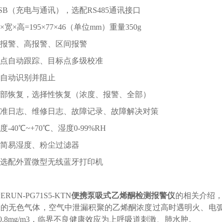
SB（充电与通讯），选配RS485通讯接口
×高=195×77×46（单位mm）重量350g
报警、高报警、区间报警
点自动跟踪、目标点多级校准
自动识别并阻止
部恢复，选择性恢复（浓度、报警、全部）
准日志、维修日志、故障记录、故障解决对策
40℃~+70℃、湿度0-99%RH
简易湿度、粉尘过滤器
选配外置微型无线蓝牙打印机
UN-PG71S5-KTN
便携泵吸式乙烯酮检测报警仪
的相关介绍，
味的无色气体，空气中泄漏积聚的乙烯酮浓度过高时遇明火、电
为0.8mg/m3，临界不良健康效应为上呼吸道刺激、肺水肿。