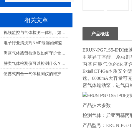
相关文章
视频监控与气体检测一体机：如何选择适合您的解决方案？
产品概述
电子行业清洗剂NMP泄漏如何监测：保障生产安全与职业健康的关键
ERUN-PG71S5-IPDI
便
熏蒸气体残留检测仪如何守护食品安全与人员健康
甲基异丁基醇、杀虫剂
肼类气体检测仪可以检测什么？航天推进剂气体检测全解析
丙基丙酮气体的浓度含
ExiaⅡCT4Ga本
便携式四合一气体检测仪的维护和校准需要多频繁？
速。6000mA大容量
密气体蠕动泵，进气口
产品技术参数
检测气体：异亚丙基丙酮
产品型号：ERUN-PG71S5