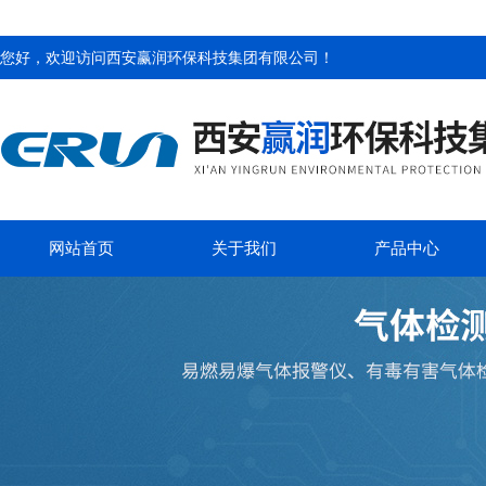
您好，欢迎访问
西安赢润环保科技集团有限公司
！
网站首页
关于我们
产品中心