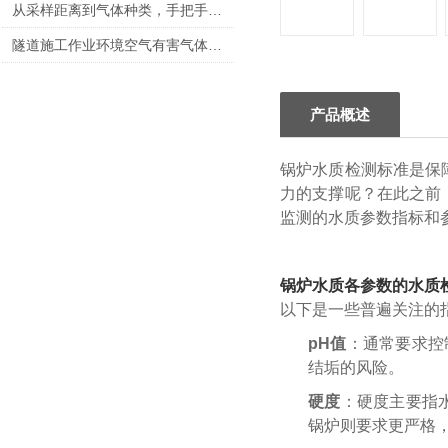
从采样距离到气体种类，手把手教你选对泵吸式气体检测仪
隧道施工作业环境空气有害气体检测与安全标准详解
产品概述
锅炉水质检测标准是保
力的支撑呢？在此之前
监测的水质参数指标和
锅炉水质各参数的水质
以下是一些普遍关注的
pH值
：通常要求控
结垢的风险。
硬度
：硬度主要指水
锅炉则要求更严格，一般