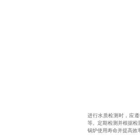
进行水质检测时，应遵循
等。定期检测并根据检
锅炉使用寿命并提高效