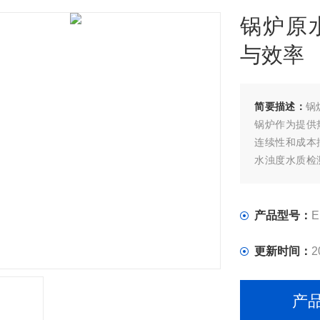
锅炉原
与效率
简要描述：
锅
锅炉作为提供
连续性和成本
水浊度水质检
控锅炉原水的
产品型号：
E
更新时间：
2
产