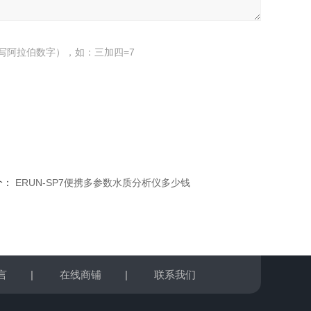
写阿拉伯数字），如：三加四=7
个：
ERUN-SP7便携多参数水质分析仪多少钱
言
|
在线商铺
|
联系我们