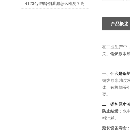
R1234yf制冷剂泄漏怎么检测？高效在线监测方案解析
产品概述
在工业生产中
关。
锅炉原水
一、什么是锅
锅炉原水浊度
体、有机物等
要。
二、锅炉原水
防止结垢
：水
料消耗。
延长设备寿命