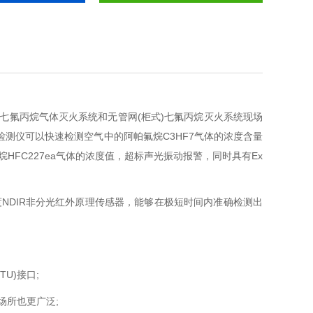
有管网七氟丙烷气体灭火系统和无管网(柜式)七氟丙烷灭火系统现场
浓度检测仪可以快速检测空气中的阿帕氟烷C3HF7气体的浓度含量
HFC227ea气体的浓度值，超标声光振动报警，同时具有Ex
高精度NDIR非分光红外原理传感器，能够在极短时间内准确检测出
U)接口;
所也更广泛;