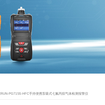
ERUN-PG71S5-HFC手持便携泵吸式七氟丙烷气体检测报警仪