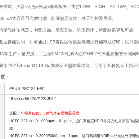
式，声音+闪光+振动+屏幕报警，支持LOW、HIGH、PC-TWA、PC-S
0 mA大容量可充放电池，能够满足连续一整天的检测需求;
度气体传感器，测量准确、反应灵敏、响应迅速，检测结果更加可靠;
据存储功能，并可通过USB将数据传输至电脑进行储存或打印，也可选
等生产计量资质，工业级FM200七氟丙烷C3HF7气体泄漏报警仪能同
水防尘和Ex ia ⅡC T4 Ga本质安全型防爆功能，可用于各种复杂工况
参数：
ERUN-PG71S5-HFC
HFC-227ea七氟丙烷C3HF7
选配：
可检测任意1~5种气体浓度和温湿度
HCFC-227ea：0-1000ppm、0.1ppm、进口高精度NDIR非分光红外原理传感
或
HCFC-227ea：0-2000/5000ppm、1ppm、进口高精度NDIR非分光红外原理