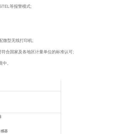
TEL等报警模式;
配微型无线打印机;
时符合国家及各地区计量单位的标准认可;
环境中。
器
传感器