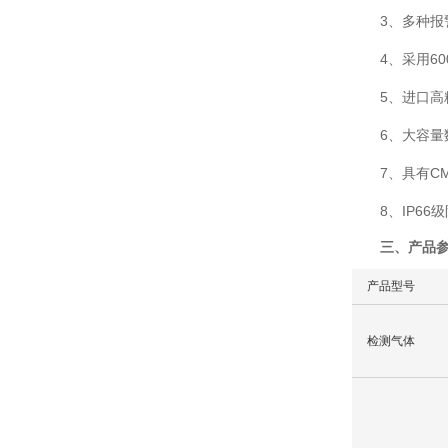
3、多种报警模
4、采用600
5、进口高精
6、大容量数
7、具有CMA
8、IP66级防
三、产品
产品型号
检测气体