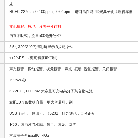
或
HCFC-227ea：0-100ppm、0.01ppm、进口高性能PID光离子化原理传感器
其他量程、原理、分辨率可订制
内置泵吸式，流量500毫升/分钟
2.5寸320*240高清彩屏显示,8按键操作
≤±2%F.S （更高精度可订制）
声光报警、振动报警、视觉报警、声光+振动+视觉报警、关闭报警
T90≤20秒
3.7VDC，6000mA 大容量可充电高分子聚合物电池
标配10万条数据容量，更大容量可订制
USB（充电与通讯）、RS232、红外通讯，自动识别
IP66，防雨淋与水溅、防尘、防爆、防震
本质安全型ExiaⅡCT4Ga