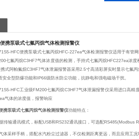
便携泵吸式七氟丙烷气体检测报警仪
71S5-HFC便携泵吸式七氟丙烷HFC-227ea气体检测报警仪适用于
200七氟丙烷C3HF7气体浓度值的检测，手持式七氟丙烷HFC227ea
携式阿帕氟烷C3HF7气体泄漏报警器采用2.5寸高清彩屏实时显示七氟丙烷
 Ga本质安全型防爆功能和IP66级防水防尘功能，抗静电和强电磁场干扰。
71S5-HFC工业级FM200七氟丙烷C3HF7气体泄漏报警仪采用进口
27ea气体的浓度值，报警响应
便携泵吸式七氟丙烷气体检测报警仪
功能特点：
通讯模式，标配USB和RS232通讯接口，可选配RS485(Modbus RT
体采样手柄，搭配水汽粉尘过滤器，不仅检测距离更远，而且应用工况场