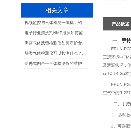
相关文章
视频监控与气体检测一体机：如何选择适合您的解决方案？
产品概述
电子行业清洗剂NMP泄漏如何监测：保障生产安全与职业健康的关键
一、
手持
熏蒸气体残留检测仪如何守护食品安全与人员健康
ERUN-PG
肼类气体检测仪可以检测什么？航天推进剂气体检测全解析
工况环境中FM
便携式四合一气体检测仪的维护和校准需要多频繁？
及泄漏状况，便
ia ⅡC T4
ERUN-PG
空气中的R-2
二、
手持
1、多种数据传输
2、可选配气