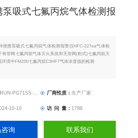
携泵吸式七氟丙烷气体检测报
持便携泵吸式七氟丙烷气体检测报警仪HFC-227ea气体检
于有管网七氟丙烷气体灭火系统和无管网(柜式)七氟丙烷灭
环境中FM200七氟丙烷C3HF7气体浓度值的检测
RUN-PG71S5-HFC
厂商性质：
生产厂家
024-10-10
访 问 量：
1798
品咨询
联系我们