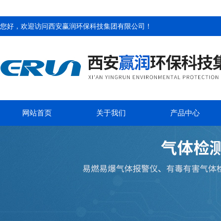
您好，欢迎访问
西安赢润环保科技集团有限公司
！
网站首页
关于我们
产品中心