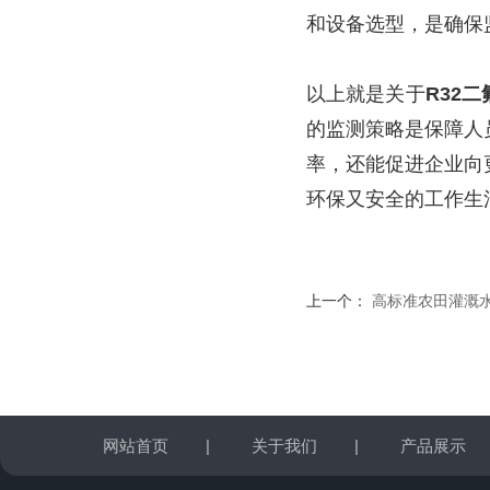
和设备选型，是确保
以上就是关于
R32
的监测策略是保障人
率，还能促进企业向
环保又安全的工作生
上一个：
高标准农田灌溉
网站首页
|
关于我们
|
产品展示