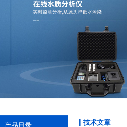
技术文章
产品目录