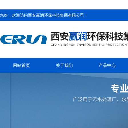
您好，欢迎访问
西安赢润环保科技集团有限公司
！
网站首页
关于我们
产品中心