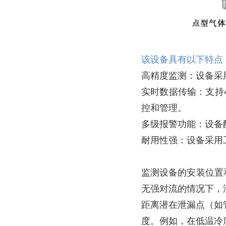
该设备具有以下特点
高精度监测：设备采
实时数据传输：支持4
控和管理。
多级报警功能：设备
耐用性强：设备采用
监测设备的安装位置和
无强对流的情况下，
距离潜在泄漏点（如
度。例如，在低温冷