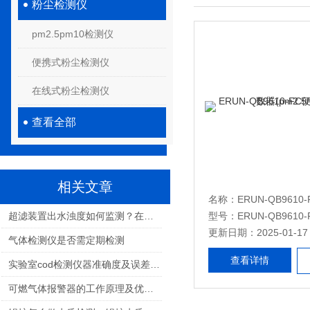
粉尘检测仪
pm2.5pm10检测仪
便携式粉尘检测仪
在线式粉尘检测仪
查看全部
相关文章
超滤装置出水浊度如何监测？在线分析技术详解
型号：ERUN-QB9610-
更新日期：2025-01-17
气体检测仪是否需定期检测
查看详情
实验室cod检测仪器准确度及误差讲解
可燃气体报警器的工作原理及优化工作