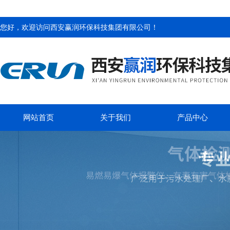
您好，欢迎访问
西安赢润环保科技集团有限公司
！
网站首页
关于我们
产品中心