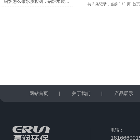
锅炉怎么做水质检测，锅炉水质检测方法和仪器设备有哪些
共 2 条记录，当前 1 / 1 页
网站首页
|
关于我们
|
产品展示
电话：
181666001