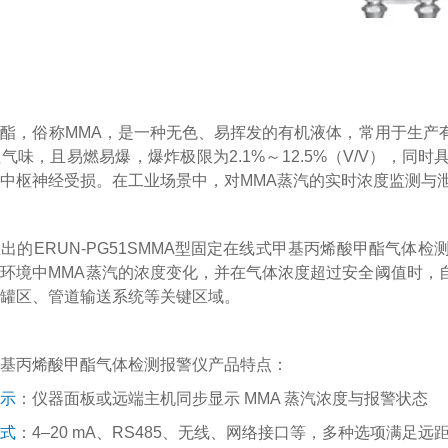
酯，俗称MMA，是一种无色、易挥发的有机液体，常用于生产
气味，且易燃易爆，爆炸极限为2.1%～12.5%（V/V），
中枢神经受损。在工业场景中，对MMA蒸汽的实时浓度监测与
出的ERUN-PG51SMMA型固定在线式甲基丙烯酸甲酯气体
环境中MMA蒸汽的浓度变化，并在气体浓度超过安全阈值时，
罐区、管道输送系统等关键区域。
基丙烯酸甲酯气体检测报警仪产品特点：
示
：仪器面板或远端主机同步显示 MMA 蒸汽浓度与报警状态
式
：4–20 mA、RS485、无线、网络接口等，多种选项满足