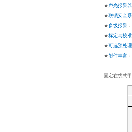
★
声光报警器
★
联锁安全系
★
多级报警
：
★
标定与校准
★
可选预处理
★
附件丰富
：
固定在线式甲