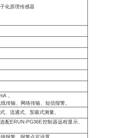
D光离子化原理传感器
0mA，
V、无线传输、网络传输、短信报警。
道式、流通式、泵吸式测量。
配ERUN-PG36E控制器远程显示、
三级报警，报警点可设置