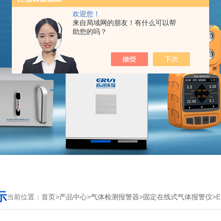
欢迎您！
来自局域网的朋友！有什么可以帮
助您的吗？
示
当前位置：
首页
>
产品中心
>
气体检测报警器
>
固定在线式气体报警仪
>