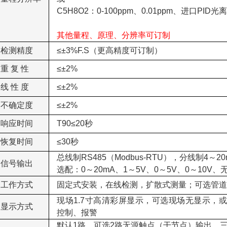
C5H8O2：0-100ppm、0.01ppm、进口PI
其他量程、原理、分辨率可订制
检测精度
≤±3%F.S（更高精度可订制）
重 复 性
≤±2%
线 性 度
≤±2%
不确定度
≤±2%
响应时间
T90≤20秒
恢复时间
≤30秒
总线制RS485（Modbus-RTU），分线制4～2
信号输出
选配：0～20mA、1～5V、0～5V、0～10
工作方式
固定式安装，在线检测，扩散式测量；可选管
现场1.7寸高清彩屏显示，可选现场无显示，或选
显示方式
控制、报警
默认1路，可选2路无源触点（干节点）输出，