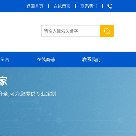
返回首页
在线留言
联系我们
线留言
在线商铺
联系我们