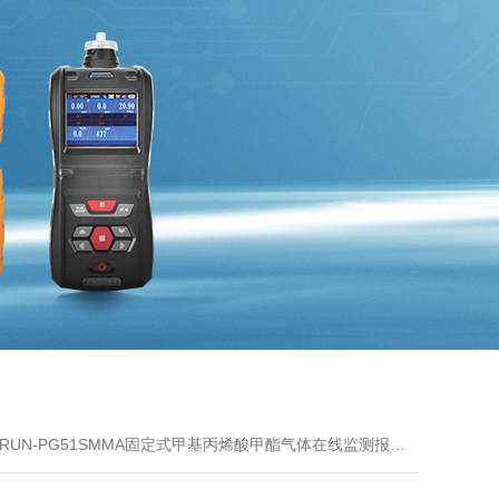
ERUN-PG51SMMA固定式甲基丙烯酸甲酯气体在线监测报警器