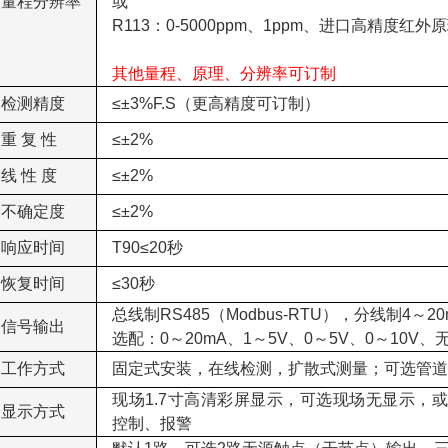
量程分辨率
或
R113：0-5000ppm、1ppm、进口高精度红
其他量程、原理、分辨率可订制
检测精度
≤±3%F.S（更高精度可订制）
重 复 性
≤±2%
线 性 度
≤±2%
不确定度
≤±2%
响应时间
T90≤20秒
恢复时间
≤30秒
总线制RS485（Modbus-RTU），分线制4～2
信号输出
选配：0～20mA、1～5V、0～5V、0～10
工作方式
固定式安装，在线检测，扩散式测量；可选管
现场1.7寸高清彩屏显示，可选现场无显示，或选
显示方式
控制、报警