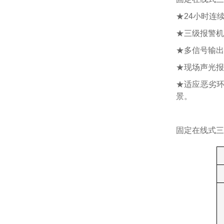
★24小时连
★三级报警机
★多信号输出：
★现场声光报
★适应恶劣环境
景。
固定在线式三