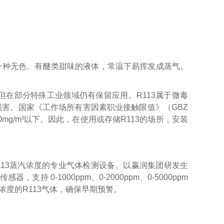
F₃，是一种无色、有醚类甜味的液体，常温下易挥发成蒸气。
但在部分特殊工业领域仍有保留应用。R113属于微毒
害。国家《工作场所有害因素职业接触限值》（GBZ
0mg/m³以下。因此，在使用或存储R113的场所，安装
113蒸汽浓度的专业气体检测设备。以赢润集团研发生
持 0-1000ppm、0-2000ppm、0-5000ppm
低浓度的R113气体，确保早期预警。