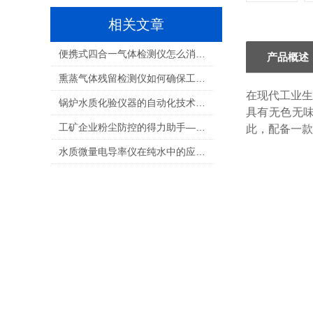
相关文章
便携式四合一气体检测仪怎么消除报警声？
产品概述
熏蒸气体残留检测仪如何确保工作环境的安全。
在现代工业生
锅炉水质化验仪器的自动化技术发展趋势
具有无色无
工矿企业粉尘防控的得力助手——粉尘快速测定仪
此，配备一款
水质微量电导率仪在纯水中的应用：工业“生命线”的精准守护