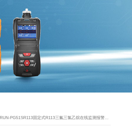
ERUN-PG51SR113固定式R113三氟三氯乙烷在线监测报警探测器