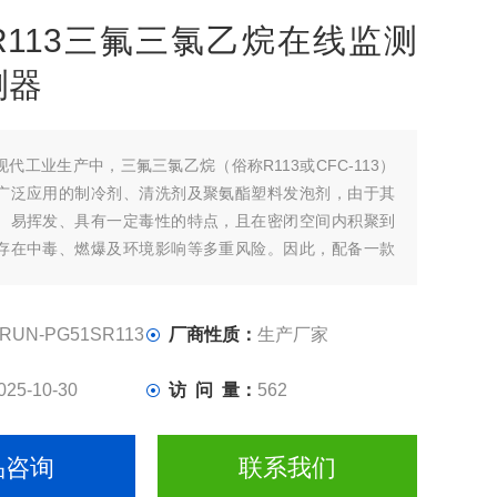
R113三氟三氯乙烷在线监测
测器
现代工业生产中，三氟三氯乙烷（俗称R113或CFC-113）
广泛应用的制冷剂、清洗剂及聚氨酯塑料发泡剂，由于其
、易挥发、具有一定毒性的特点，且在密闭空间内积聚到
存在中毒、燃爆及环境影响等多重风险。因此，配备一款
R113三氟三氯乙烷在线监测报警探测器​​，对于保障作业
重要。
RUN-PG51SR113
厂商性质：
生产厂家
025-10-30
访 问 量：
562
品咨询
联系我们