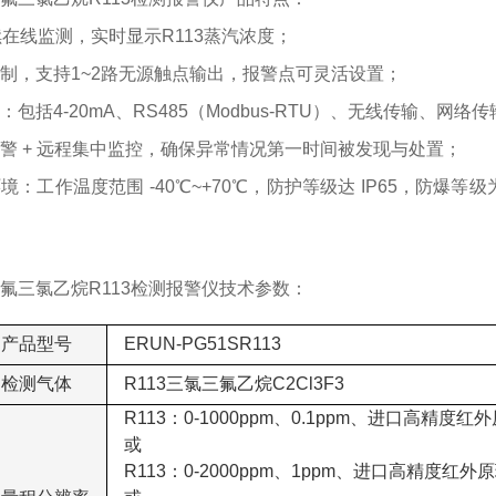
续在线监测，实时显示R113蒸汽浓度；
制，支持1~2路无源触点输出，报警点可灵活设置；
包括4-20mA、RS485（Modbus-RTU）、无线传输、网
警 + 远程集中监控，确保异常情况第一时间被发现与处置；
：工作温度范围 -40℃~+70℃，防护等级达 IP65，防爆等级为
氟三氯乙烷R113检测报警仪技术参数：
产品型号
ERUN-PG51SR113
检测气体
R113三氯三氟乙烷C2Cl3F3
R113：0-1000ppm、0.1ppm、进口高精度
或
R113：0-2000ppm、1ppm、进口高精度红