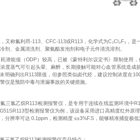
，又称氟利昂-113、CFC-113或R113，化学式为C₂Cl₃
冷剂、金属清洗剂、聚氨酯发泡剂和电子元件清洗溶剂。
耗潜能值（ODP）较高，已被《蒙特利尔议定书》限制使用，
浓度蒸气可引起头晕、麻醉，长期接触可能对心血管系统造成损
9）虽未明确列出R113限值，但参照类似卤代烃，建议控制浓度在10
警仪是预防中毒与泄漏事故的关键措施。
氟三氯乙烷R113检测报警仪，是专用于连续在线监测环境中R
PG51SR113型检测报警仪为例，该设备采用进口高精度红外原理传感器，支
分辨率可达 0.1ppm，检测精度 ≤±3%F.S，能够精准捕捉极
氟三氯乙烷R113检测报警仪产品特点：