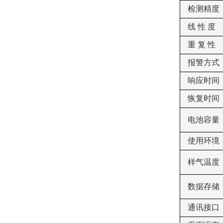
检测精度
线 性 度
重 复 性
报警方式
响应时间
恢复时间
电池容量
使用环境
样气温度
数据存储
通讯接口