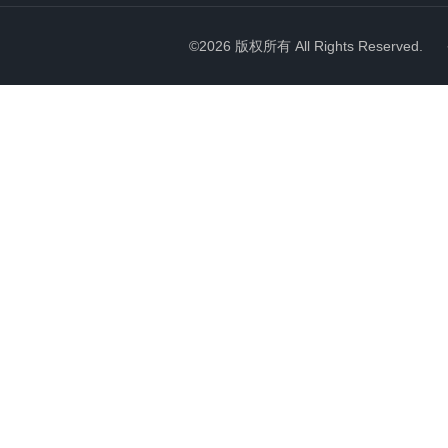
©2026 版权所有 All Rights Reserved.