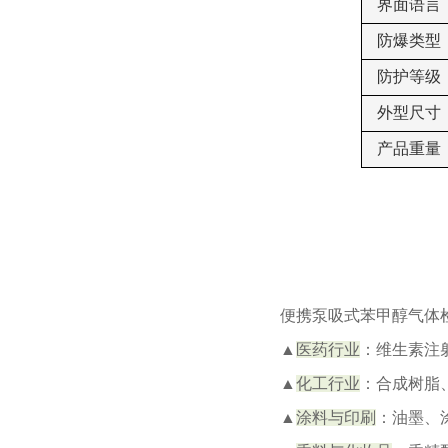
界面语言
防爆类型
防护等级
外型尺寸
产品重量
便携泵吸式苯甲醇气体
▲
医药行业
：维生素注
▲
化工行业
：合成树脂
▲
涂料与印刷
：油墨、