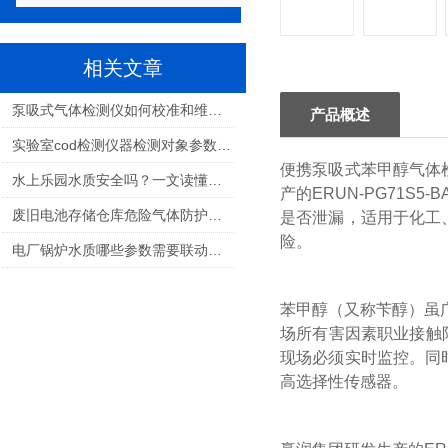
相关文章
泵吸式气体检测仪如何校准和维护？
产品概述
实验室cod检测仪器检测对象参数含义要知道
便携泵吸式苯甲醇气体
水上乐园水质安全吗？一文读懂国家标准与检测要求
产的ERUN-PG71S5-B
废旧电池存储仓库危险气体防护措施_电池气体泄漏检测与通风排风国家标准
是否泄漏，适用于化工
险。
电厂锅炉水质哪些参数需要联动加药？深度解析四大核心指标与国标要求
苯甲醇（又称苄醇）虽广
场所有害因素职业接触
现场必须实时监控。同
高选择性传感器。