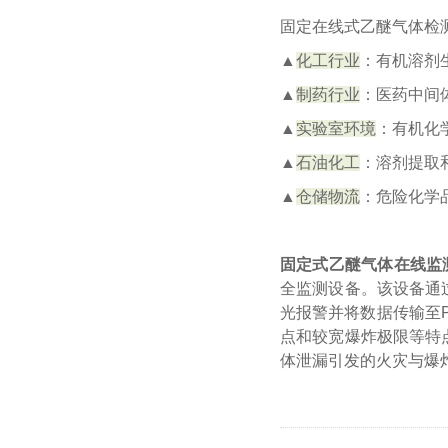
固定在线式乙醚气体检
▲
化工行业
：有机溶剂
▲
制药行业
：医药中间
▲
实验室环境
：有机化
▲
石油化工
：溶剂提取
▲
仓储物流
：危险化学
固定式
乙醚
气体在线监
全监测设备。该设备通
光报警并将数据传输至
点和较宽爆炸极限等特
体泄漏引发的火灾与爆