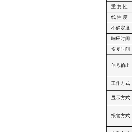
重 复 性
线 性 度
不确定度
响应时间
恢复时间
信号输出
工作方式
显示方式
报警方式