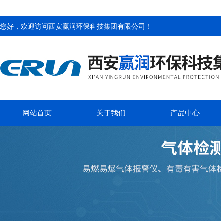
您好，欢迎访问
西安赢润环保科技集团有限公司
！
网站首页
关于我们
产品中心