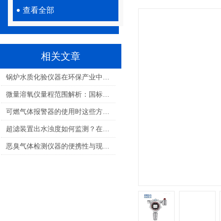
查看全部
相关文章
锅炉水质化验仪器在环保产业中的作用
微量溶氧仪量程范围解析：国标、应用与选型指南
可燃气体报警器的使用时这些方面要注意
超滤装置出水浊度如何监测？在线分析技术详解
恶臭气体检测仪器的便携性与现场应用优势