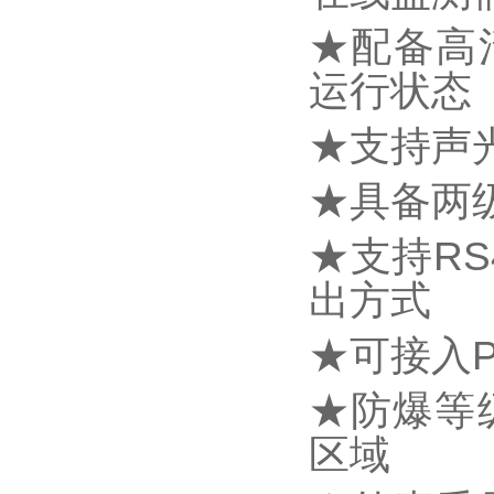
★配备高
运行状态
★支持声
★具备两
★支持RS4
出方式
★可接入P
★防爆等级
区域