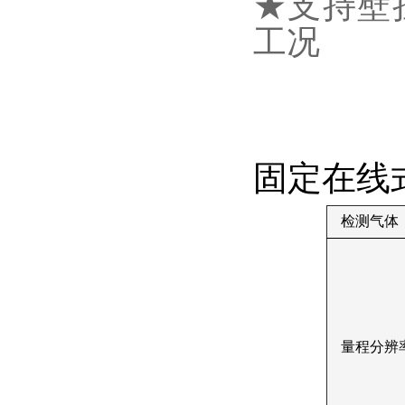
★支持壁
工况
固定在线
检测气体
量程分辨