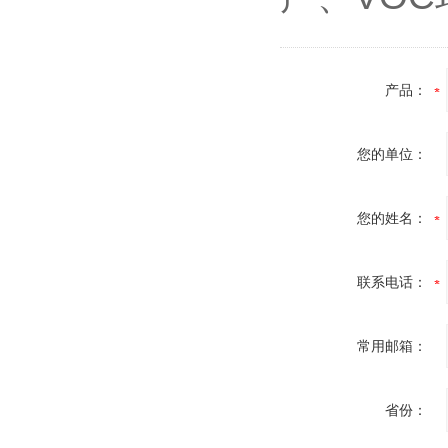
产品：
您的单位：
您的姓名：
联系电话：
常用邮箱：
省份：