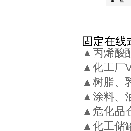
重 量
固定在线
▲丙烯酸
▲化工厂
▲树脂、
▲涂料、
▲危化品
▲化工储