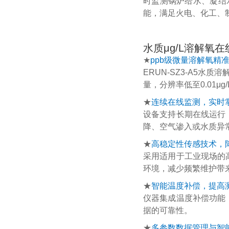
时监测锅炉给水、凝结
能，满足火电、化工、
水质μg/L溶解氧
★
ppb级微量溶解氧精
ERUN-SZ3-A5水
量，分辨率低至0.01
★
连续在线监测，实时
设备支持长期在线运行
降、空气渗入或水质异
★
高稳定性传感技术，
采用适用于工业现场的
环境，减少频繁维护带
★
智能温度补偿，提高
仪器集成温度补偿功能
据的可靠性。
★
多参数数据管理与智