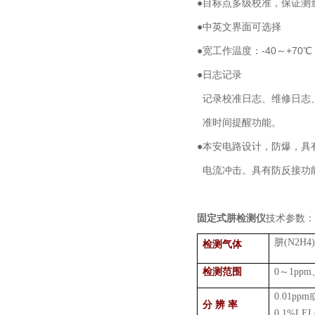
●目标点多级校准，保证测
●中英文界面可选择
●宽工作温度：-40～+70
●日志记录
记录校准日志、维修日志
准时间提醒功能。
●本安电路设计，防爆，具
电流冲击。具有防反接功能
固定式肼检测仪
技术参数：
肼
(N2H4
检测气体
检测范围
0
～
1ppm
0.01ppm
分 辨 率
0.1%LEL