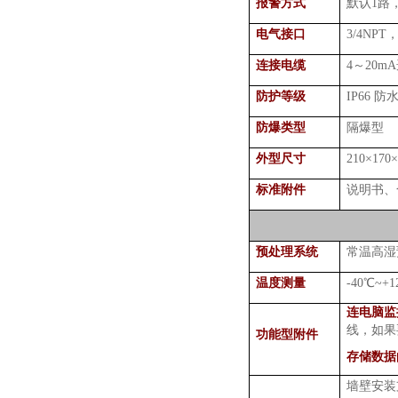
报警方式
默认
1
路
电气接口
3/4NPT
连接电缆
4
～
20mA
防护等级
IP66
防
防爆类型
隔爆型
外型尺寸
210
×
170
标准附件
说明书、
预处理系统
常温高湿
温度测量
-40
℃
~+1
连电脑监
线，如果
功能型附件
存储数据
墙壁安装