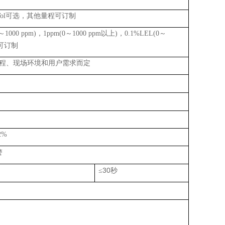
ol
可选，其他量程可订制
～
1000 ppm)
，
1ppm(0
～
1000 ppm
以上
)
，
0.1%LEL(0
～
可订制
程、现场环境和用户需求而定
2%
警
30
≤
秒