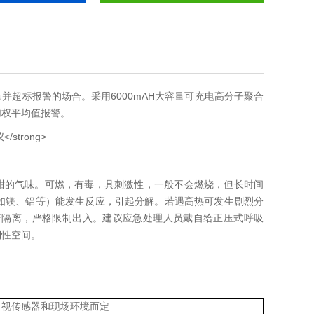
并超标报警的场合。采用6000mAH大容量可充电高分子聚合
加权平均值报警。
甜甜的气味。可燃，有毒，具刺激性，一般不会燃烧，但长时间
如镁、铝等）能发生反应，引起分解。若遇高热可发生剧烈分
行隔离，严格限制出入。建议应急处理人员戴自给正压式呼吸
制性空间。
，视传感器和现场环境而定