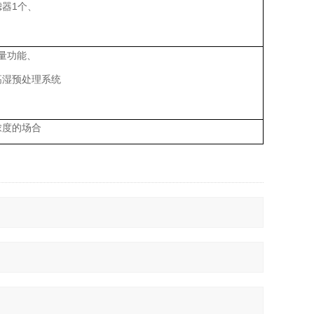
1
滤器
个、
量功能、
高湿预处理系统
浓度的场合