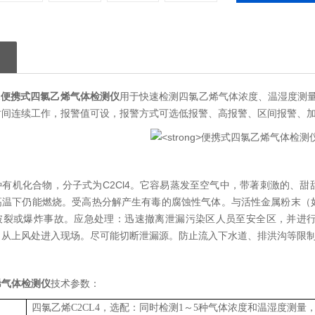
1
便携式四氯乙烯气体检测仪
用于快速检测四氯乙烯气体浓度、温湿度测量
时间连续工作，报警值可设，报警方式可选低报警、高报警、区间报警、
种有机化合物，分子式为C2Cl4。它容易蒸发至空气中，带著刺激的、
高温下仍能燃烧。受高热分解产生有毒的腐蚀性气体。与活性金属粉末（
破裂或爆炸事故。应急处理：迅速撤离泄漏污染区人员至安全区，并进
。从上风处进入现场。尽可能切断泄漏源。防止流入下水道、排洪沟等限
烯气体检测仪
技术参数：
四氯乙烯
C2CL4
，选配：同时检测
1
～
5
种气体浓度和温湿度测量