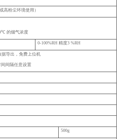
或高粉尘环境使用）
0
℃
的烟气浓度
0-100%RH
精度
3 %RH
数据导出，免费上位机
时间间隔任意设置
500g