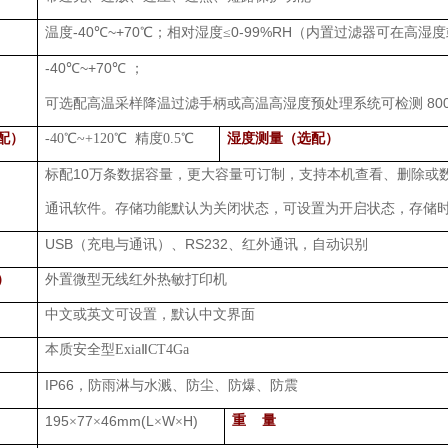
-40
~+70
0-99%RH
温度
℃
℃；相对湿度≤
（内置过滤器可在高湿度
-40
~+70
℃
℃
；
80
可选配高温采样降温过滤手柄或高温高湿度预处理系统可检测
配）
-40
℃
~+120
℃ 精度
0.5
℃
湿度测量（选配）
10
标配
万条数据容量，更大容量可订制，支持本机查看、删除或
通讯软件。存储功能默认为关闭状态，可设置为开启状态，存储
USB
RS232
（充电与通讯）、
、红外通讯，自动识别
）
外置微型无线红外热敏打印机
中文或英文可设置，默认中文界面
本质安全型
Exia
Ⅱ
CT4Ga
IP66
，防雨淋与水溅、防尘、防爆、防震
195
77
46mm(L
W
H)
重 量
×
×
×
×