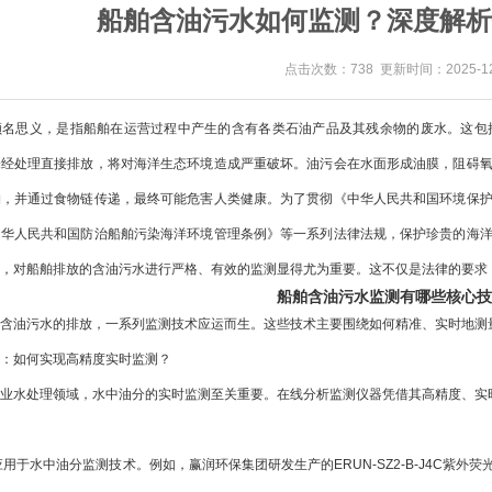
船舶含油污水如何监测？深度解析
点击次数：738 更新时间：2025-12
顾名思义，是指船舶在运营过程中产生的含有各类石油产品及其残余物的废水。这包
未经处理直接排放，将对海洋生态环境造成严重破坏。油污会在水面形成油膜，阻碍
物，并通过食物链传递，最终可能危害人类健康。为了贯彻《中华人民共和国环境保
中华人民共和国防治船舶污染海洋环境管理条例》等一系列法律法规，保护珍贵的海
，对船舶排放的含油污水进行严格、有效的监测显得尤为重要。这不仅是法律的要求
船舶含油污水监测有哪些核心技
含油污水的排放，一系列监测技术应运而生。这些技术主要围绕如何精准、实时地测
：如何实现高精度实时监测？
业水处理领域，水中油分的实时监测至关重要。在线分析监测仪器凭借其高精度、实
应用于水中油分监测技术。例如，赢润环保集团研发生产的ERUN-SZ2-B-J4C
紫外荧