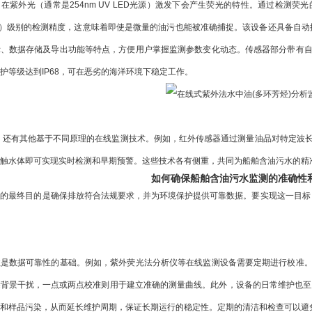
）在紫外光（通常是254nm UV LED光源）激发下会产生荧光的特性。通过检
一）级别的检测精度，这意味着即使是微量的油污也能被准确捕捉。该设备还具备自动提示错
示、数据存储及导出功能等特点，方便用户掌握监测参数变化动态。传感器部分带有
护等级达到IP68，可在恶劣的海洋环境下稳定工作
。
法，还有其他基于不同原理的在线监测技术。例如，
红外传感器
通过测量油品对特定波
触水体即可实现实时检测和早期预警。这些技术各有侧重，共同为船舶含油污水的精
如何确保船舶含油污水监测的准确性
的最终目的是确保排放符合法规要求，并为环境保护提供可靠数据。要实现这一目标
性是数据可靠性的基础。例如，紫外荧光法分析仪等在线监测设备需要定期进行校准
背景干扰，一点或两点校准则用于建立准确的测量曲线。此外，设备的日常维护也至关重要
和样品污染，从而延长维护周期，保证长期运行的稳定性。定期的清洁和检查可以避