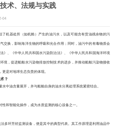
技术、法规与实践
-04
括了机器处所（如机舱）产生的油污水，以及可能含有货油残余物的污
氧气交换，影响海洋生物的呼吸和光合作用；同时，油污中的有毒物质会
护法》、《中华人民共和国水污染防治法》、《中华人民共和国海洋环境
洋环境，促进船舶水污染物排放控制技术的进步，并推动船舶污染物接收
，更是对地球生态负责的体现。
术？
量水中油含量展开，并与船舶自身的油水分离处理系统紧密结合。
时性和智能化操作，成为水质监测的核心设备之一。
光法多环芳烃监测设备
，便是其中的典型代表。其工作原理是利用油品中