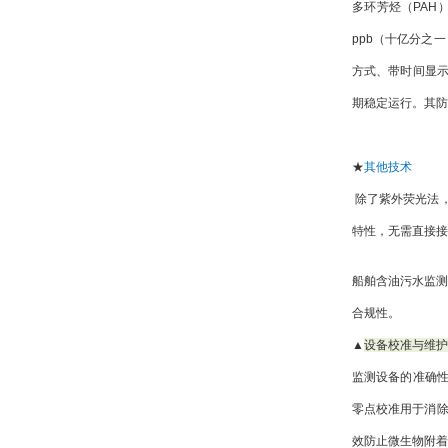
多环芳烃（PAH
ppb（十亿分之
方式、带时间显
期稳定运行。其防
★
其他技术
 除了紫外荧光
特性，无需直接接
船舶含油污水监测
合规性。
▲
设备校准与维护
监测设备的准确
零点校准用于消除
效防止微生物附着