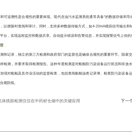
和可追溯性是合规性的重要体现。现代含油污水监测系统通常具备*的数据存储和导
息，以便随时查阅和审计。同时，支持多种数据传输方式，如
4-20mA模拟信号输出和M
平台，实现远程监控和数据共享。自动提示错误和告警信息，并实现报警信号上传的
督
监测和记录，独立的第三方检测和政府部门的监督也是确保合规性的重要环节。国家
取样检测，并要求取得检测报告。这种年度检测是对船舶防污染设备运行状况和排放
，加强对船舶及其作业活动的监督检查，包括查阅船舶油类记录簿、检查防污染设备
合规防线。
气体残留检测仪仪在中药材仓储中的关键应用
下一