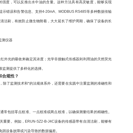
测荧光的强度，可以反推出水中油的含量。这种方法具有高灵敏度，能够实现
误和告警信息、支持4-20mA、MODBUS RS485等多种数据传输
自清洁刷，有效防止微生物附着，大大延长了维护周期，确保了设备的长
长红外光的吸收来确定其浓度；
光学非接触式传感器
则利用油的天然荧光
准监测提供了多样化的选择。
和合规性？
，除了监测技术和*的法规体系外，还需要在实践中注重监测的准确性和
。通常包括
零点校准、一点校准或两点校准
，以确保测量结果的精确性。
。例如，ERUN-SZ2-B-J4C设备的传感器带有
自清洁刷
，能够有
免因设备故障或污染导致的数据偏差。