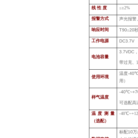
线 性 度
≤±
2%
报警方式
声光报警
响应时间
T90
20
≤
工作电源
DC3.7V
3.7VDC
电池容量
带过充、
-40
温度
使用环境
用）
-40
~+7
℃
样气温度
可选配高
温度测量
-40
℃
~+1
（选配）
10
标配
万