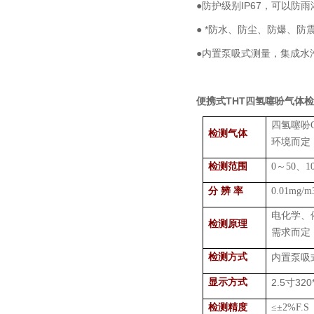
●防护级别IP67，可以
● *防水、防尘、防爆、
●内置泵吸式测量，集成水
便携式THT四氢噻吩气体
四氢噻吩
检测气体
环境而定
检测范围
0
～
50
、
1
分 辨 率
0.01mg/m
电化学、
检测原理
需求而定
检测方式
内置泵吸
显示方式
2.5
320
寸
检测精度
≤±
2%F.