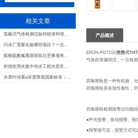
相关文章
泵吸式气体检测仪如何校准和维护？
产品概述
污水厂需要化验哪些项目？一文读懂城镇污水处理厂水质检测标准与关键指标
ERUN-PG71S1
便携式TH
船舶硫酰氟熏蒸除鼠注意事项有哪些？
气体的泄漏情况，一旦检测
村镇饮用水集中供水工程水质常规检测指标和频率详解
水质叶绿素a浓度限值国家标准：守护水生态健康的基石
四氢噻吩是一种有机物，化
四氢噻吩具有急性毒性，并
四氢噻吩检测报警仪功能特
●声光报警、振动报警、视
●报警值可设，报警方式可