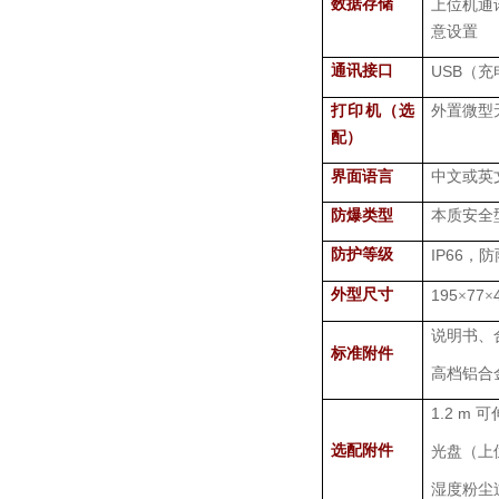
数据存储
上位机通
意设置
通讯接口
USB
（充
打印机（选
外置微型
配）
界面语言
中文或英
防爆类型
本质安全
防护等级
IP66
，防
外型尺寸
195
77
×
×
说明书、
标准附件
高档铝合
1.2 m
可
选配附件
光盘（上
湿度粉尘