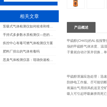
相关文章
泵吸式气体检测仪如何校准和维护？
产品概述
手持式多参数水质检测仪—您的水质检测好帮手
甲硫醇(CH4S)的AL低报警
疾控中心有毒可燃气体检测仪方案
场的甲硫醇气体浓度、温湿
肥料厂排出的气体有毒吗
子量就自动计算并切换，单位可选
恶臭气体检测仪器：现场快速检测的新选择
甲硫醇泄漏应急处理：迅速
防静电工作服。尽可能切断
将漏出气用排风机送至空
吸入可引起呼吸麻痹而死亡