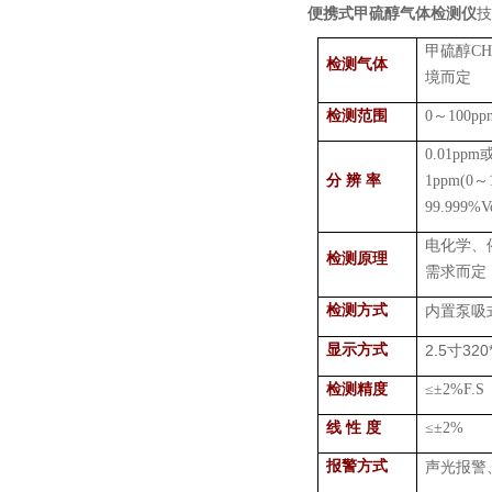
便携式甲硫醇气体检测仪
技
甲硫醇
C
检测气体
境而定
检测范围
0
～
100pp
0.01ppm
分 辨 率
1ppm(0
～
99.999%V
电化学、
检测原理
需求而定
检测方式
内置泵吸
显示方式
2.5
320
寸
检测精度
≤±
2%F.
线 性 度
≤±
2%
报警方式
声光报警