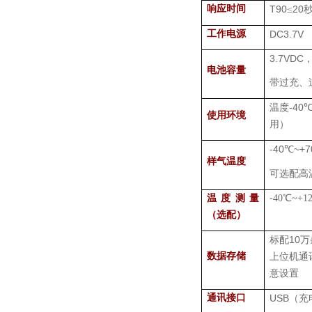
响应时间
T90
20
≤
工作电源
DC3.7V
3.7VDC
电池容量
带过充、
-40
温度
使用环境
用）
-40
~+7
℃
样气温度
可选配高
温度测量
-40
℃
~+1
（选配）
10
标配
万
数据存储
上位机通
意设置
通讯接口
USB
（充