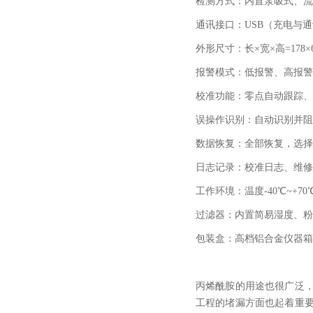
检测方式：内置泵吸式、流
通讯接口：
USB
（充电与通
外形尺寸：长×宽×高
=178
×
报警模式：低报警、高报警
校准功能：零点自动跟踪、
误操作识别：自动识别并阻
数据恢复：全部恢复，选择
日志记录：校准日志、维修
工作环境：温度
-40
℃
~+70
过滤器：内置简易湿度、粉
包装盒：高档铝合金仪器箱
丙烯酰胺的用途也很广泛
工程的堵漏方面也起着重