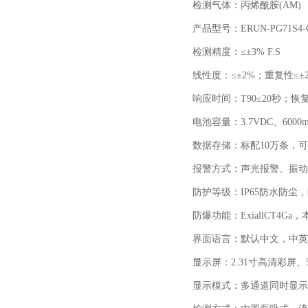
检测气体：丙烯酰胺
(AM)
产品型号：
ERUN-PG71S4-
检测精度：≤±
3% F.S
线性度：≤±
2%
；重复性≤±
响应时间：
T90
≤
20
秒；恢复
电池容量：
3.7VDC
、
6000
数据存储：标配
10
万条，可
报警方式：声光报警、振动
防护等级：
IP65
防水防尘，
防爆功能：
ExiallCT4Ga
，
界面语言：默认中文，中英
显示屏：
2.31
寸高清彩屏、
显示模式：多通道同时显示