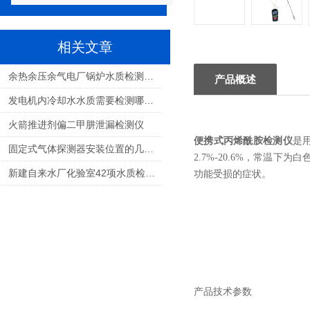
相关文章
余热余压余气电厂锅炉水质检测：核心参数与国标解读
产品概述
发电机内冷却水水质需要检测哪些参数指标
火箭推进剂偏二甲肼泄漏检测仪
便携式丙烯酰胺检测仪
是
固定式气体探测器安装位置的几点禁忌说明
2.7%-20.6%
，常温下为白
新建自来水厂化验室42项水质检测项目仪器方案
功能受损的症状。
产品技术参数