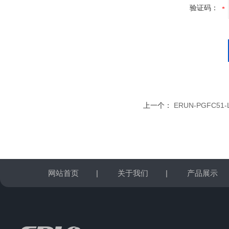
验证码：
上一个：
ERUN-PGFC
网站首页
|
关于我们
|
产品展示