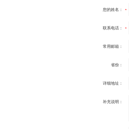
您的姓名：
联系电话：
常用邮箱：
省份：
详细地址：
补充说明：